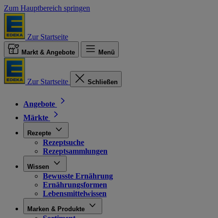
Zum Hauptbereich springen
Zur Startseite
Markt & Angebote
Menü
Zur Startseite
Schließen
Angebote
Märkte
Rezepte
Rezeptsuche
Rezeptsammlungen
Wissen
Bewusste Ernährung
Ernährungsformen
Lebensmittelwissen
Marken & Produkte