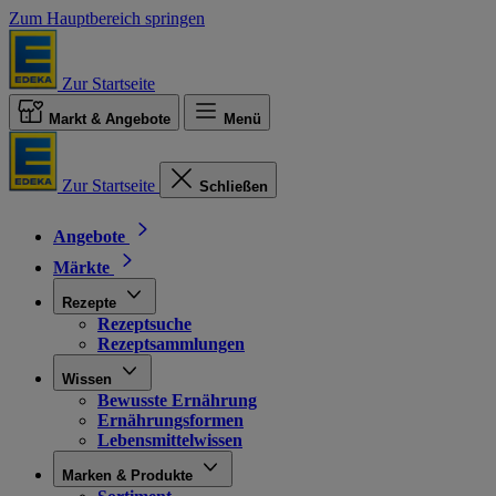
Zum Hauptbereich springen
Zur Startseite
Markt & Angebote
Menü
Zur Startseite
Schließen
Angebote
Märkte
Rezepte
Rezeptsuche
Rezeptsammlungen
Wissen
Bewusste Ernährung
Ernährungsformen
Lebensmittelwissen
Marken & Produkte