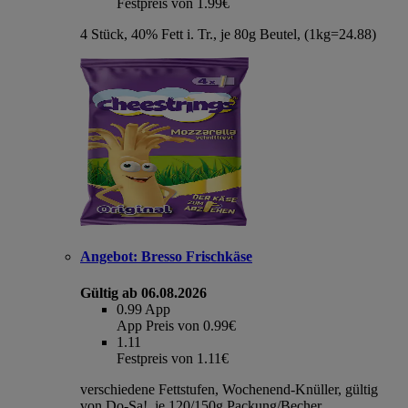
Festpreis von 1.99€
4 Stück, 40% Fett i. Tr., je 80g Beutel, (1kg=24.88)
Angebot:
Bresso Frischkäse
Gültig ab 06.08.2026
0.99
App
App Preis von 0.99€
1.11
Festpreis von 1.11€
verschiedene Fettstufen, Wochenend-Knüller, gültig
von Do-Sa!, je 120/150g Packung/Becher,