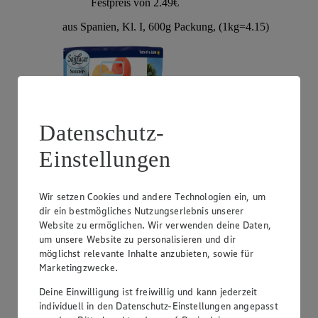
Festpreis von 2.49€
aus Spanien, Kl. I, 600g Packung, (1kg=4.15)
Datenschutz-
Einstellungen
Wir setzen Cookies und andere Technologien ein, um
Angebot:
Zespri Kiwi Gold „Jumbo“
dir ein bestmögliches Nutzungserlebnis unserer
Website zu ermöglichen. Wir verwenden deine Daten,
1.00
um unsere Website zu personalisieren und dir
Festpreis von 1.00€
möglichst relevante Inhalte anzubieten, sowie für
aus Neuseeland, Kl. I, Stück
Marketingzwecke.
Deine Einwilligung ist freiwillig und kann jederzeit
individuell in den Datenschutz-Einstellungen angepasst