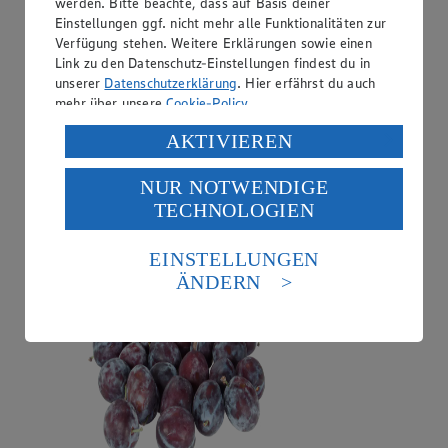
werden. Bitte beachte, dass auf Basis deiner
Einstellungen ggf. nicht mehr alle Funktionalitäten zur
Verfügung stehen. Weitere Erklärungen sowie einen
Link zu den Datenschutz-Einstellungen findest du in
unserer
Datenschutzerklärung
. Hier erfährst du auch
mehr über unsere
Cookie-Policy
.
Verarbeitung deiner personenbezogenen Daten in den
AKTIVIEREN
USA durch Facebook und YouTube:
Angebot:
Zwetschgen
NUR NOTWENDIGE
Wenn du auf „Aktivieren“ klickst, willigst du im Sinne
TECHNOLOGIEN
1.49
des Art. 49 Abs. 1 Satz 1 lit. a) DSGVO ein, dass deine
Festpreis von 1.49€
Daten in den USA verarbeitet werden. Der EuGH sieht
die USA als Land mit einem nach europäischen
EINSTELLUNGEN
aus Deutschland/Serbien, Kl. I, 1kg
Standards nicht angemessenen Datenschutzniveau an.
ÄNDERN
Es besteht das Risiko eines Zugriffs durch US-
amerikanische Behörden.
Informationen zum Herausgeber der Seite findest du
im
Impressum