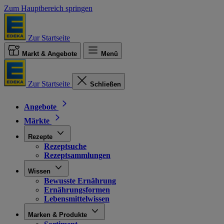
Zum Hauptbereich springen
Zur Startseite
Markt & Angebote
Menü
Zur Startseite
Schließen
Angebote
Märkte
Rezepte
Rezeptsuche
Rezeptsammlungen
Wissen
Bewusste Ernährung
Ernährungsformen
Lebensmittelwissen
Marken & Produkte