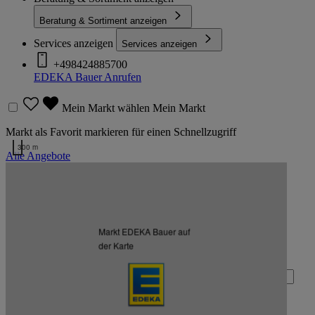
Beratung & Sortiment anzeigen
Services anzeigen
Services anzeigen
+498424885700
EDEKA Bauer
Anrufen
Mein Markt wählen
Mein Markt
Markt als Favorit markieren für einen Schnellzugriff
300 m
Alle Angebote
Kartendaten werden geladen …
Zurück nach oben
Markt EDEKA Bauer auf
Zum Newsletter anmelden
der Karte
Deine E-Mail-Adresse (Pflichtfeld)
Absenden