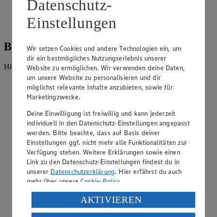
Datenschutz-
Einstellungen
Einkaufsgutscheine
Beratung und Sortiment
Wir setzen Cookies und andere Technologien ein, um
dir ein bestmögliches Nutzungserlebnis unserer
Hier findest du alles, was unser EDEKA Markt anbietet.
Website zu ermöglichen. Wir verwenden deine Daten,
um unsere Website zu personalisieren und dir
möglichst relevante Inhalte anzubieten, sowie für
Marketingzwecke.
Deine Einwilligung ist freiwillig und kann jederzeit
individuell in den Datenschutz-Einstellungen angepasst
werden. Bitte beachte, dass auf Basis deiner
Einstellungen ggf. nicht mehr alle Funktionalitäten zur
Verfügung stehen. Weitere Erklärungen sowie einen
Link zu den Datenschutz-Einstellungen findest du in
unserer
Datenschutzerklärung
. Hier erfährst du auch
mehr über unsere
Cookie-Policy
.
Verarbeitung deiner personenbezogenen Daten in den
AKTIVIEREN
USA durch Facebook und YouTube: