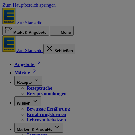
Zum Hauptbereich springen
Zur Startseite
Markt & Angebote
Menü
Zur Startseite
Schließen
Angebote
Märkte
Rezepte
Rezeptsuche
Rezeptsammlungen
Wissen
Bewusste Ernährung
Ernährungsformen
Lebensmittelwissen
Marken & Produkte