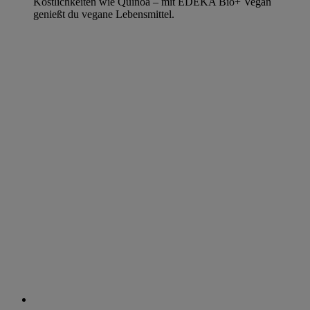
Köstlichkeiten wie Quinoa – mit EDEKA Bio+ Vegan
genießt du vegane Lebensmittel.