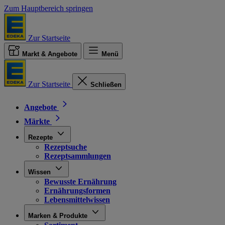
Zum Hauptbereich springen
Zur Startseite
Markt & Angebote
Menü
Zur Startseite
Schließen
Angebote
Märkte
Rezepte
Rezeptsuche
Rezeptsammlungen
Wissen
Bewusste Ernährung
Ernährungsformen
Lebensmittelwissen
Marken & Produkte