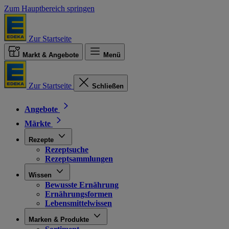
Zum Hauptbereich springen
Zur Startseite
Markt & Angebote
Menü
Zur Startseite
Schließen
Angebote
Märkte
Rezepte
Rezeptsuche
Rezeptsammlungen
Wissen
Bewusste Ernährung
Ernährungsformen
Lebensmittelwissen
Marken & Produkte