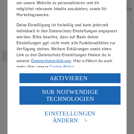
um unsere Website zu personalisieren und dir
möglichst relevante Inhalte anzubieten, sowie für
Marketingzwecke.
Deine Einwilligung ist freiwillig und kann jederzeit
individuell in den Datenschutz-Einstellungen angepasst
werden. Bitte beachte, dass auf Basis deiner
Einstellungen ggf. nicht mehr alle Funktionalitäten zur
Verfügung stehen. Weitere Erklärungen sowie einen
Link zu den Datenschutz-Einstellungen findest du in
unserer
Datenschutzerklärung
. Hier erfährst du auch
mehr über unsere
Cookie-Policy
.
Verarbeitung deiner personenbezogenen Daten in den
AKTIVIEREN
USA durch Facebook und YouTube:
NUR NOTWENDIGE
Wenn du auf „Aktivieren“ klickst, willigst du im Sinne
TECHNOLOGIEN
des Art. 49 Abs. 1 Satz 1 lit. a) DSGVO ein, dass deine
Daten in den USA verarbeitet werden. Der EuGH sieht
die USA als Land mit einem nach europäischen
EINSTELLUNGEN
Standards nicht angemessenen Datenschutzniveau an.
ÄNDERN
Es besteht das Risiko eines Zugriffs durch US-
amerikanische Behörden.