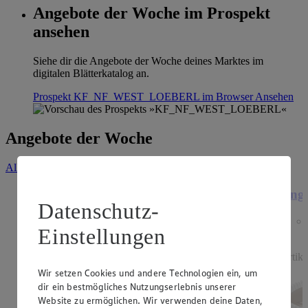
Angebote der Woche im Prospekt
ansehen
Siehe dir die Angebote der Woche deines Marktes im
digitalen Blätterkatalog an.
Prospekt KF_NF_WEST_LOEBERL im Browser
Ansehen
Angebote der Woche
Alle Angebote ansehen
Angebot:
20 % Rabatt auf alle nutella
Ange
Datenschutz-
Tagespreis
Einstellungen
Tagespreis
Artikel
Artike
Wir setzen Cookies und andere Technologien ein, um
dir ein bestmögliches Nutzungserlebnis unserer
Website zu ermöglichen. Wir verwenden deine Daten,