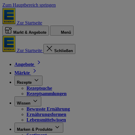
Zum Hauptbereich springen
Zur Startseite
Markt & Angebote
Menü
Zur Startseite
Schließen
Angebote
Märkte
Rezepte
Rezeptsuche
Rezeptsammlungen
Wissen
Bewusste Ernährung
Ernährungsformen
Lebensmittelwissen
Marken & Produkte