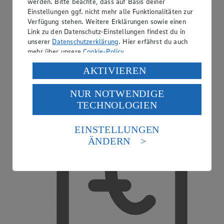
werden. Bitte beachte, dass auf Basis deiner
Einstellungen ggf. nicht mehr alle Funktionalitäten zur
Verfügung stehen. Weitere Erklärungen sowie einen
Link zu den Datenschutz-Einstellungen findest du in
unserer
Datenschutzerklärung
. Hier erfährst du auch
mehr über unsere
Cookie-Policy
.
Selbstzahlerkasse
Verarbeitung deiner personenbezogenen Daten in den
AKTIVIEREN
USA durch Facebook und YouTube:
NUR NOTWENDIGE
Wenn du auf „Aktivieren“ klickst, willigst du im Sinne
TECHNOLOGIEN
des Art. 49 Abs. 1 Satz 1 lit. a) DSGVO ein, dass deine
Daten in den USA verarbeitet werden. Der EuGH sieht
die USA als Land mit einem nach europäischen
EINSTELLUNGEN
Standards nicht angemessenen Datenschutzniveau an.
ÄNDERN
Es besteht das Risiko eines Zugriffs durch US-
amerikanische Behörden.
Informationen zum Herausgeber der Seite findest du
im
Impressum