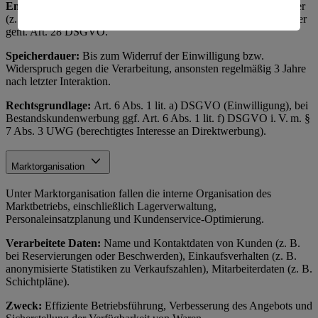
Empfänger:
Interne Marketingabteilung, ggf. externe Dienstleister
amerikanische Behörden.
(z. B. Versanddienstleister, Werbeagenturen) als Auftragsverarbeiter
gem. Art. 28 DSGVO.
Informationen zum Herausgeber der Seite findest du
im
Impressum
Speicherdauer:
Bis zum Widerruf der Einwilligung bzw.
Widerspruch gegen die Verarbeitung, ansonsten regelmäßig 3 Jahre
nach letzter Interaktion.
Rechtsgrundlage:
Art. 6 Abs. 1 lit. a) DSGVO (Einwilligung), bei
Bestandskundenwerbung ggf. Art. 6 Abs. 1 lit. f) DSGVO i. V. m. §
7 Abs. 3 UWG (berechtigtes Interesse an Direktwerbung).
Marktorganisation
Unter Marktorganisation fallen die interne Organisation des
Marktbetriebs, einschließlich Lagerverwaltung,
Personaleinsatzplanung und Kundenservice-Optimierung.
Verarbeitete Daten:
Name und Kontaktdaten von Kunden (z. B.
bei Reservierungen oder Beschwerden), Einkaufsverhalten (z. B.
anonymisierte Statistiken zu Verkaufszahlen), Mitarbeiterdaten (z. B.
Schichtpläne).
Zweck:
Effiziente Betriebsführung, Verbesserung des Angebots und