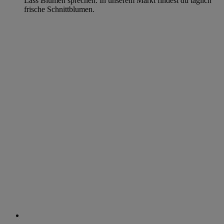
Lass Blumen sprechen: In unserem Markt findest du täglich
frische Schnittblumen.