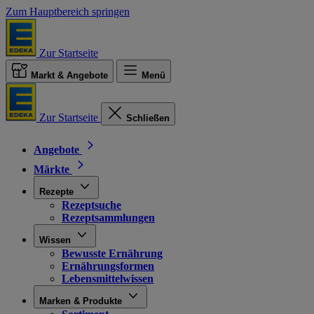
Zum Hauptbereich springen
Zur Startseite
Markt & Angebote
Menü
Zur Startseite
Schließen
Angebote
Märkte
Rezepte
Rezeptsuche
Rezeptsammlungen
Wissen
Bewusste Ernährung
Ernährungsformen
Lebensmittelwissen
Marken & Produkte