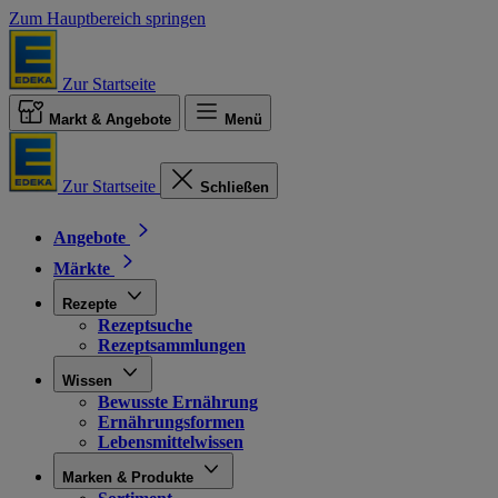
Zum Hauptbereich springen
Zur Startseite
Markt & Angebote
Menü
Zur Startseite
Schließen
Angebote
Märkte
Rezepte
Rezeptsuche
Rezeptsammlungen
Wissen
Bewusste Ernährung
Ernährungsformen
Lebensmittelwissen
Marken & Produkte