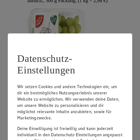
ähnlich., 500 g Packung, (1 kg = 2,98 €)
Datenschutz-
Einstellungen
Angebot:
Heidelbeeren
Wir setzen Cookies und andere Technologien ein, um
5.00
dir ein bestmögliches Nutzungserlebnis unserer
Festpreis von 5.00€
Website zu ermöglichen. Wir verwenden deine Daten,
um unsere Website zu personalisieren und dir
Herkunft siehe Etikett, Kl. I, 700 g Packung, (1 kg =
7,14 €)
möglichst relevante Inhalte anzubieten, sowie für
Marketingzwecke.
Deine Einwilligung ist freiwillig und kann jederzeit
individuell in den Datenschutz-Einstellungen angepasst