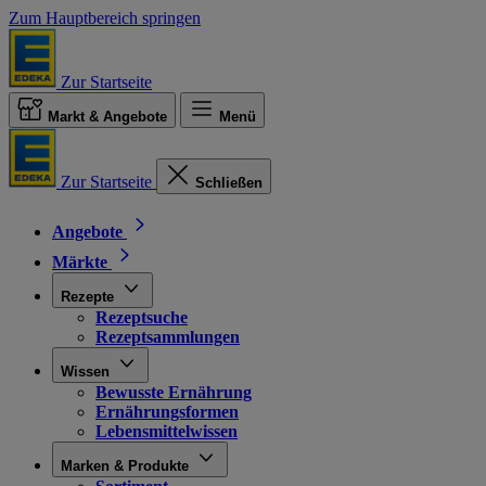
Zum Hauptbereich springen
Zur Startseite
Markt & Angebote
Menü
Zur Startseite
Schließen
Angebote
Märkte
Rezepte
Rezeptsuche
Rezeptsammlungen
Wissen
Bewusste Ernährung
Ernährungsformen
Lebensmittelwissen
Marken & Produkte