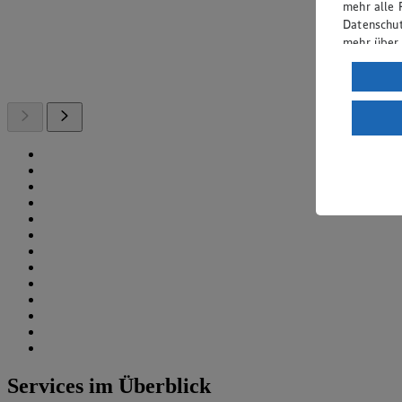
mehr alle 
Datenschut
mehr über
Verarbeit
Wenn du au
ein, dass 
einem nach
Risiko ein
Informatio
Services im Überblick