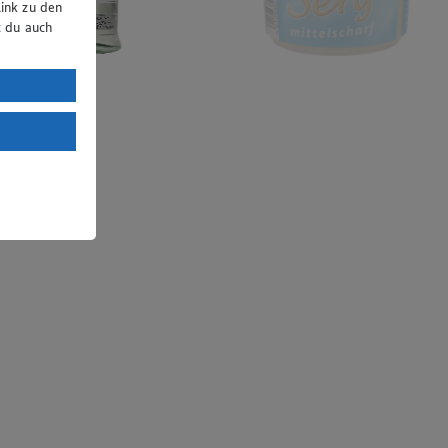
ink zu den
t du auch
uTube:
. a) DSGVO
Land mit
esteht das