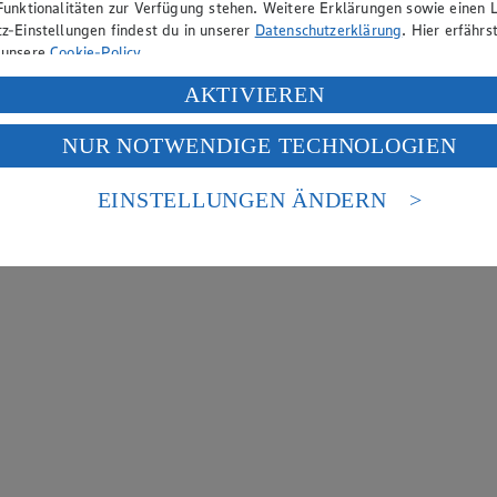
Funktionalitäten zur Verfügung stehen. Weitere Erklärungen sowie einen L
z-Einstellungen findest du in unserer
Datenschutzerklärung
. Hier erfährs
 unsere
Cookie-Policy
.
ung deiner personenbezogenen Daten in den USA durch Facebook und Yo
AKTIVIEREN
f „Aktivieren“ klickst, willigst du im Sinne des Art. 49 Abs. 1 Satz 1 lit
NUR NOTWENDIGE TECHNOLOGIEN
deine Daten in den USA verarbeitet werden. Der EuGH sieht die USA als 
 europäischen Standards nicht angemessenen Datenschutzniveau an. Es b
es Zugriffs durch US-amerikanische Behörden.
EINSTELLUNGEN ÄNDERN
nen zum Herausgeber der Seite findest du im
Impressum