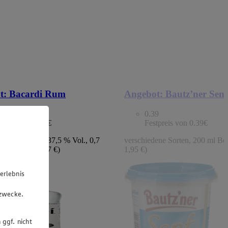
t:
Bacardi Rum
Angebot:
Bautz’ner Senf
9
0.39
tpreis von 9.99€
Festpreis von 0.39€
ene Sorten, 27-37,5 % Vol., 0,7
verschiedene Sorten, 200 ml Bec
che, (1 l = 14,27 €)
1,95 €)
erlebnis
u
gzwecke.
 ggf. nicht