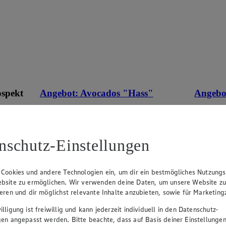
ospekt
Angebot:
Avocados "Hass"
Angebo
1.00
9.9
Festpreis von 1.00€
Fes
eines
an.
aus der Republik Südafrika, Kl. I Abbildung
verschied
nschutz-Einstellungen
ähnlich., 2er Packung
Liter Flas
ehen
 Cookies und andere Technologien ein, um dir ein bestmögliches Nutzungs
bsite zu ermöglichen. Wir verwenden deine Daten, um unsere Website z
ieren und dir möglichst relevante Inhalte anzubieten, sowie für Marketin
lligung ist freiwillig und kann jederzeit individuell in den Datenschutz-
gen angepasst werden. Bitte beachte, dass auf Basis deiner Einstellungen