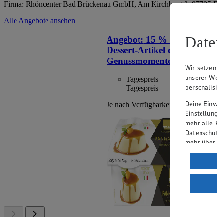
Firma: Rhöncenter Bad Brückenau GmbH, Am Kirchberg 3, 97705 B
Alle Angebote ansehen
Date
Angebot:
15 % Rabatt auf a
Dessert-Artikel der Mark
Genussmomente.
Wir setzen
unserer We
Tagespreis
personalis
Tagespreis
Deine Einwi
Je nach Verfügbarkeit des Marktes.
Einstellun
mehr alle 
Datenschut
mehr über
Verarbeit
Wenn du au
ein, dass 
einem nach
Risiko ein