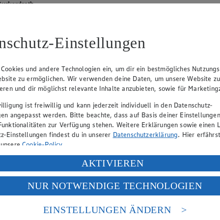
urkardroth
nschutz-Einstellungen
lle
Angebot:
20 % Rabatt auf alle
Angebo
e EDEKA
Maoam
nutella
 Cookies und andere Technologien ein, um dir ein bestmögliches Nutzungs
Tagespreis
Tag
bsite zu ermöglichen. Wir verwenden deine Daten, um unsere Website z
Tagespreis
Tag
ieren und dir möglichst relevante Inhalte anzubieten, sowie für Marketin
Produkte
Artikel
lligung ist freiwillig und kann jederzeit individuell in den Datenschutz-
gen angepasst werden. Bitte beachte, dass auf Basis deiner Einstellungen
Funktionalitäten zur Verfügung stehen. Weitere Erklärungen sowie einen L
z-Einstellungen findest du in unserer
Datenschutzerklärung
. Hier erfährs
 unsere
Cookie-Policy
.
ung deiner personenbezogenen Daten in den USA durch Facebook und Yo
AKTIVIEREN
f „Aktivieren“ klickst, willigst du im Sinne des Art. 49 Abs. 1 Satz 1 lit
NUR NOTWENDIGE TECHNOLOGIEN
deine Daten in den USA verarbeitet werden. Der EuGH sieht die USA als 
 europäischen Standards nicht angemessenen Datenschutzniveau an. Es b
es Zugriffs durch US-amerikanische Behörden.
EINSTELLUNGEN ÄNDERN