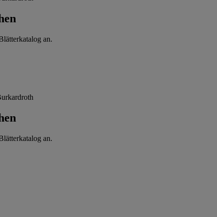
hen
lätterkatalog an.
urkardroth
hen
lätterkatalog an.