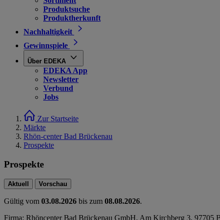
Sortiment
Produktsuche
Produktherkunft
Nachhaltigkeit
Gewinnspiele
Über EDEKA
EDEKA App
Newsletter
Verbund
Jobs
Zur Startseite
Märkte
Rhön-center Bad Brückenau
Prospekte
Prospekte
Aktuell
Vorschau
Gültig vom
03.08.2026
bis zum
08.08.2026
.
Firma: Rhöncenter Bad Brückenau GmbH, Am Kirchberg 3, 97705 B