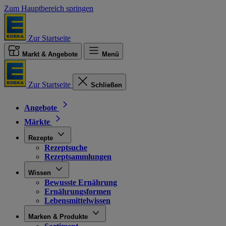
Zum Hauptbereich springen
Zur Startseite
Markt & Angebote
Menü
Zur Startseite
Schließen
Angebote
Märkte
Rezepte
Rezeptsuche
Rezeptsammlungen
Wissen
Bewusste Ernährung
Ernährungsformen
Lebensmittelwissen
Marken & Produkte