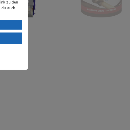
ink zu den
t du auch
uTube:
. a) DSGVO
Land mit
esteht das