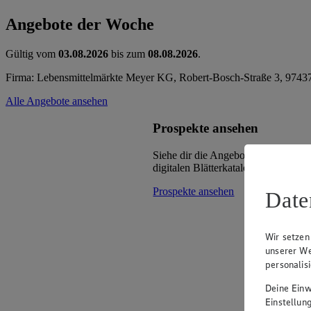
Angebote der Woche
Gültig vom
03.08.2026
bis zum
08.08.2026
.
Firma: Lebensmittelmärkte Meyer KG, Robert-Bosch-Straße 3, 9743
Alle Angebote ansehen
Prospekte ansehen
Siehe dir die Angebote deines Mark
digitalen Blätterkatalog an.
Prospekte ansehen
Date
Wir setzen
unserer We
personalis
Deine Einwi
Einstellun