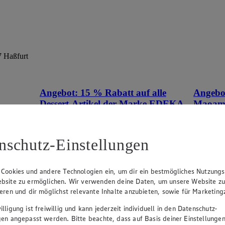
7 Haßfurt
Angebot:
15 % Rabatt auf alle
Angebo
Dessert-Artikel der Marke EDEKA
Maoa
tes im
Genussmomente.
Tag
Tag
Tagespreis
nschutz-Einstellungen
Tagespreis
Produkte
Je nach Verfügbarkeit des Marktes.
 Cookies und andere Technologien ein, um dir ein bestmögliches Nutzungs
bsite zu ermöglichen. Wir verwenden deine Daten, um unsere Website z
ieren und dir möglichst relevante Inhalte anzubieten, sowie für Marketin
lligung ist freiwillig und kann jederzeit individuell in den Datenschutz-
gen angepasst werden. Bitte beachte, dass auf Basis deiner Einstellungen