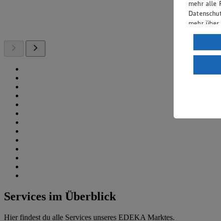
mehr alle 
Datenschut
mehr über
Verarbeit
Wenn du au
ein, dass 
einem nach
Risiko ein
Informatio
Services im Überblick
Hier findest du alle Services unseres EDEKA Marktes.