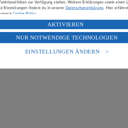
Funktionalitäten zur Verfügung stehen. Weitere Erklärungen sowie einen L
z-Einstellungen findest du in unserer
Datenschutzerklärung
. Hier erfährs
 unsere
Cookie-Policy
.
ung deiner personenbezogenen Daten in den USA durch Facebook und Yo
AKTIVIEREN
f „Aktivieren“ klickst, willigst du im Sinne des Art. 49 Abs. 1 Satz 1 lit
NUR NOTWENDIGE TECHNOLOGIEN
deine Daten in den USA verarbeitet werden. Der EuGH sieht die USA als 
 europäischen Standards nicht angemessenen Datenschutzniveau an. Es b
es Zugriffs durch US-amerikanische Behörden.
EINSTELLUNGEN ÄNDERN
nen zum Herausgeber der Seite findest du im
Impressum