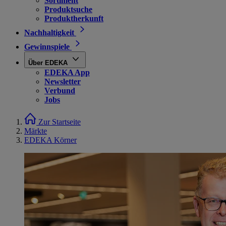
Sortiment
Produktsuche
Produktherkunft
Nachhaltigkeit
Gewinnspiele
Über EDEKA
EDEKA App
Newsletter
Verbund
Jobs
Zur Startseite
Märkte
EDEKA Körner