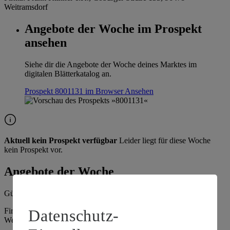
Weitramsdorf
Angebote der Woche im Prospekt
ansehen
Siehe dir die Angebote der Woche deines Marktes im
digitalen Blätterkatalog an.
Prospekt 8001131 im Browser
Ansehen
Aktuell kein Prospekt verfügbar
Leider liegt für diese Woche
kein Prospekt vor.
Angebote der Woche
Gültig vom
03.08.2026
bis zum
08.08.2026
.
Datenschutz-
Firma: Frank Klinner e.K., Coburger Straße 133, 96479
Weitramsdorf