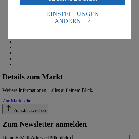
Daten in den USA verarbeitet werden. Der EuGH sieht
die USA als Land mit einem nach europäischen
EINSTELLUNGEN
Standards nicht angemessenen Datenschutzniveau an.
ÄNDERN
Es besteht das Risiko eines Zugriffs durch US-
amerikanische Behörden.
Informationen zum Herausgeber der Seite findest du
im
Impressum
Details zum Markt
Weitere Informationen – alles auf einem Blick.
Zur Marktseite
Zurück nach oben
Zum Newsletter anmelden
Deine E-Mail-Adresse (Pflichtfeld)