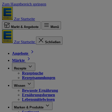
Zum Hauptbereich springen
Zur Startseite
Markt & Angebote
Menü
Zur Startseite
Schließen
Angebote
Märkte
Rezepte
Rezeptsuche
Rezeptsammlungen
Wissen
Bewusste Ernährung
Ernährungsformen
Lebensmittelwissen
Marken & Produkte