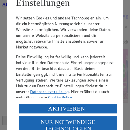
Einstellungen
Alle Angebote ansehen
Angebot:
15 % Rabatt auf alle Dessert-
Ange
Wir setzen Cookies und andere Technologien ein, um
Artikel der Marke EDEKA
dir ein bestmögliches Nutzungserlebnis unserer
Genussmomente.
Website zu ermöglichen. Wir verwenden deine Daten,
um unsere Website zu personalisieren und dir
Tagespreis
möglichst relevante Inhalte anzubieten, sowie für
Produ
Tagespreis
Marketingzwecke.
Je nach Verfügbarkeit des Marktes.
Deine Einwilligung ist freiwillig und kann jederzeit
individuell in den Datenschutz-Einstellungen angepasst
werden. Bitte beachte, dass auf Basis deiner
Einstellungen ggf. nicht mehr alle Funktionalitäten zur
Verfügung stehen. Weitere Erklärungen sowie einen
Link zu den Datenschutz-Einstellungen findest du in
unserer
Datenschutzerklärung
. Hier erfährst du auch
mehr über unsere
Cookie-Policy
.
Verarbeitung deiner personenbezogenen Daten in den
AKTIVIEREN
USA durch Facebook und YouTube:
NUR NOTWENDIGE
Wenn du auf „Aktivieren“ klickst, willigst du im Sinne
TECHNOLOGIEN
des Art. 49 Abs. 1 Satz 1 lit. a) DSGVO ein, dass deine