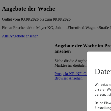
Angebote der Woche
Gültig vom
03.08.2026
bis zum
08.08.2026
.
Firma: Frischemärkte Meyer KG, Johann-Ehrenfried-Wagner-Straße 
Alle Angebote ansehen
Angebote der Woche im Pr
ansehen
Siehe dir die Angebote der Woche d
Marktes im digitalen Blätterkatalog 
Date
Prospekt KF_NF_OST_MEYER i
Browser
Ansehen
Wir setzen
unserer We
personalis
Deine Einwi
Einstellun