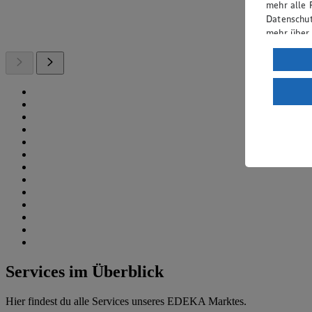
mehr alle 
Datenschut
mehr über
Verarbeit
Wenn du au
ein, dass 
einem nach
Risiko ein
Informatio
Services im Überblick
Hier findest du alle Services unseres EDEKA Marktes.