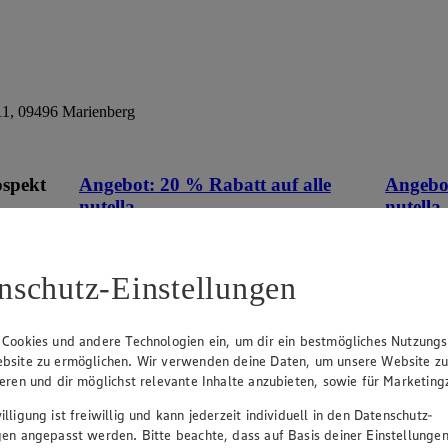
11, 09496 Marienberg
ospekt
Angebot:
20 % Rabatt auf alle
Angebo
nutella
nutella
eines
Tagespreis
Tag
an.
Tagespreis
Tag
nschutz-Einstellungen
m
Artikel
Artikel
 Cookies und andere Technologien ein, um dir ein bestmögliches Nutzungs
bsite zu ermöglichen. Wir verwenden deine Daten, um unsere Website z
ieren und dir möglichst relevante Inhalte anzubieten, sowie für Marketin
lligung ist freiwillig und kann jederzeit individuell in den Datenschutz-
gen angepasst werden. Bitte beachte, dass auf Basis deiner Einstellungen