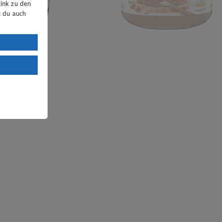
ink zu den
t du auch
uTube:
. a) DSGVO
Land mit
esteht das