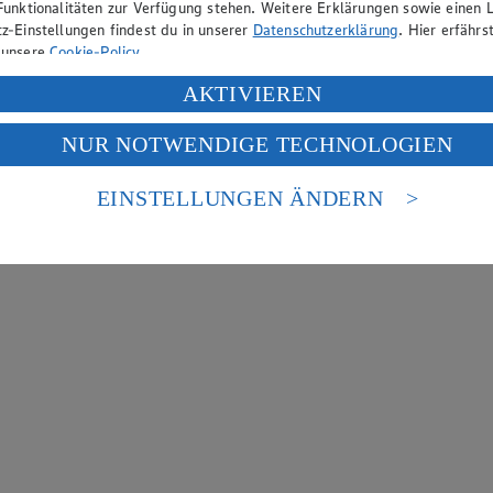
Funktionalitäten zur Verfügung stehen. Weitere Erklärungen sowie einen L
z-Einstellungen findest du in unserer
Datenschutzerklärung
. Hier erfährs
 unsere
Cookie-Policy
.
ung deiner personenbezogenen Daten in den USA durch Facebook und Yo
AKTIVIEREN
f „Aktivieren“ klickst, willigst du im Sinne des Art. 49 Abs. 1 Satz 1 lit
NUR NOTWENDIGE TECHNOLOGIEN
deine Daten in den USA verarbeitet werden. Der EuGH sieht die USA als 
 europäischen Standards nicht angemessenen Datenschutzniveau an. Es b
es Zugriffs durch US-amerikanische Behörden.
EINSTELLUNGEN ÄNDERN
nen zum Herausgeber der Seite findest du im
Impressum