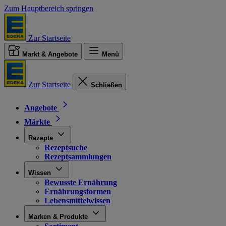
Zum Hauptbereich springen
Zur Startseite
Markt & Angebote
Menü
Zur Startseite
Schließen
Angebote
Märkte
Rezepte
Rezeptsuche
Rezeptsammlungen
Wissen
Bewusste Ernährung
Ernährungsformen
Lebensmittelwissen
Marken & Produkte