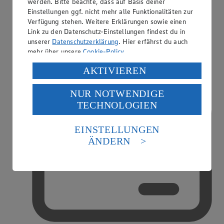
werden. Bitte beachte, dass auf Basis deiner
Einstellungen ggf. nicht mehr alle Funktionalitäten zur
Verfügung stehen. Weitere Erklärungen sowie einen
Link zu den Datenschutz-Einstellungen findest du in
unserer
Datenschutzerklärung
. Hier erfährst du auch
Handy-Aufladung
mehr über unsere
Cookie-Policy
.
Verarbeitung deiner personenbezogenen Daten in den
AKTIVIEREN
USA durch Facebook und YouTube:
NUR NOTWENDIGE
Wenn du auf „Aktivieren“ klickst, willigst du im Sinne
TECHNOLOGIEN
des Art. 49 Abs. 1 Satz 1 lit. a) DSGVO ein, dass deine
Daten in den USA verarbeitet werden. Der EuGH sieht
die USA als Land mit einem nach europäischen
EINSTELLUNGEN
Standards nicht angemessenen Datenschutzniveau an.
ÄNDERN
Es besteht das Risiko eines Zugriffs durch US-
amerikanische Behörden.
Informationen zum Herausgeber der Seite findest du
im
Impressum