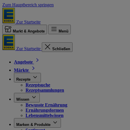
Zum Hauptbereich springen
Zur Startseite
Markt & Angebote
Menü
Zur Startseite
Schließen
Angebote
Märkte
Rezepte
Rezeptsuche
Rezeptsammlungen
Wissen
Bewusste Ernährung
Ernährungsformen
Lebensmittelwissen
Marken & Produkte