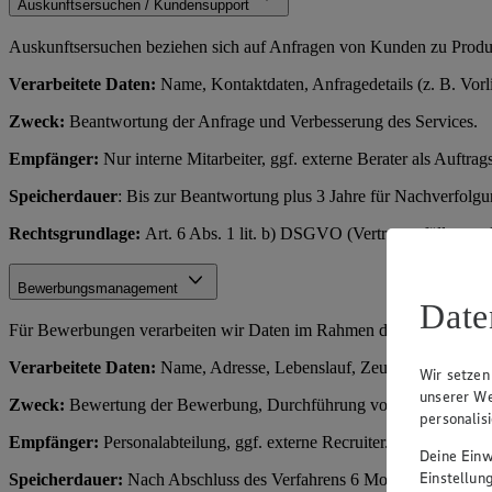
Auskunftsersuchen / Kundensupport
Auskunftsersuchen beziehen sich auf Anfragen von Kunden zu Produkt
Verarbeitete Daten:
Name, Kontaktdaten, Anfragedetails (z. B. Vorl
Zweck:
Beantwortung der Anfrage und Verbesserung des Services.
Empfänger:
Nur interne Mitarbeiter, ggf. externe Berater als Auftrags
Speicherdauer
: Bis zur Beantwortung plus 3 Jahre für Nachverfolg
Rechtsgrundlage:
Art. 6 Abs. 1 lit. b) DSGVO (Vertragserfüllung o
Bewerbungsmanagement
Date
Für Bewerbungen verarbeiten wir Daten im Rahmen des Einstellungs
Verarbeitete Daten:
Name, Adresse, Lebenslauf, Zeugnisse, Kontakt
Wir setzen
unserer We
Zweck:
Bewertung der Bewerbung, Durchführung von Vorstellungsge
personalis
Empfänger:
Personalabteilung, ggf. externe Recruiter.
Deine Einwi
Einstellun
Speicherdauer:
Nach Abschluss des Verfahrens 6 Monate (für Rechts