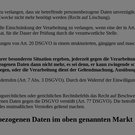
e zu verlangen, dass sie betreffende personenbezogene Daten unverzügl
n Zwecke nicht mehr benötigt werden (Recht auf Löschung).
e die Einschränkung der Verarbeitung zu verlangen, wenn eine der in 
t, für die Dauer der Prüfung durch die verantwortliche Stelle.
zungen von Art. 20 DSGVO in einem strukturierten, gängigen und masch
ihrer besonderen Situation ergeben, jederzeit gegen die Verarbei
bezogenen Daten dann nicht mehr, es sei denn, er kann zwingende 
wiegen, oder die Verarbeitung dient der Geltendmachung, Ausübu
 widerrufen (Art. 7 Abs. 3 DSGVO). Durch den Widerruf der Einwilligu
ngsrechtlichen oder gerichtlichen Rechtsbefehls das Recht auf Beschwe
zogenen Daten gegen die DSGVO verstößt (Art. 77 DSGVO). Die betroffe
ts des mutmaßlichen Verstoßes geltend machen.
nbezogenen Daten im oben genannten Markt