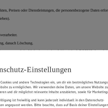
en, Preisen oder Dienstleistungen, die personenbezogene Daten erford
ieben).
verarbeiter.
ung, danach Löschung.
der vorvertragliche Maßnahmen); Art. 6 Abs. 1 lit. f) DSGVO (berechtig
nschutz-Einstellungen
prozesses.
daten, Qualifikationen.
 Cookies und andere Technologien ein, um dir ein bestmögliches Nutzungs
bsite zu ermöglichen. Wir verwenden deine Daten, um unsere Website z
sprächen und Entscheidung über Einstellung.
ieren und dir möglichst relevante Inhalte anzubieten, sowie für Marketin
lligung ist freiwillig und kann jederzeit individuell in den Datenschutz-
gen angepasst werden. Bitte beachte, dass auf Basis deiner Einstellungen
verteidigung), danach Löschung; bei Einstellung Übernahme in die Pe