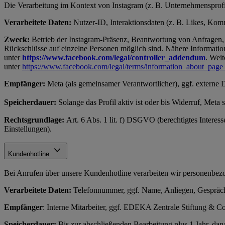
Die Verarbeitung im Kontext von Instagram (z. B. Unternehmensprofil
Verarbeitete Daten:
Nutzer-ID, Interaktionsdaten (z. B. Likes, Komme
Zweck:
Betrieb der Instagram-Präsenz, Beantwortung von Anfragen, 
Rückschlüsse auf einzelne Personen möglich sind. Nähere Information
unter
https://www.facebook.com/legal/controller_addendum
. Weit
unter
https://www.facebook.com/legal/terms/information_about_page
Empfänger:
Meta (als gemeinsamer Verantwortlicher), ggf. externe 
Speicherdauer:
Solange das Profil aktiv ist oder bis Widerruf, Meta
Rechtsgrundlage:
Art. 6 Abs. 1 lit. f) DSGVO (berechtigtes Interes
Einstellungen).
Kundenhotline
Bei Anrufen über unsere Kundenhotline verarbeiten wir personenb
Verarbeitete Daten:
Telefonnummer, ggf. Name, Anliegen, Gespräch
Empfänger
: Interne Mitarbeiter, ggf. EDEKA Zentrale Stiftung &
Speicherdauer:
Bis zur abschließenden Bearbeitung plus 1 Jahr, d