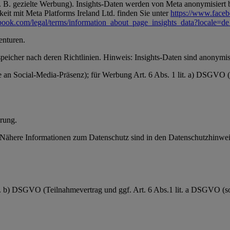
 B. gezielte Werbung). Insights-Daten werden von Meta anonymisiert be
it mit Meta Platforms Ireland Ltd. finden Sie unter
https://www.face
book.com/legal/terms/information_about_page_insights_data?locale=
enturen.
speicher nach deren Richtlinien. Hinweis: Insights-Daten sind anonymisi
se an Social-Media-Präsenz); für Werbung Art. 6 Abs. 1 lit. a) DSGVO
rung.
ähere Informationen zum Datenschutz sind in den Datenschutzhinweis
it. b) DSGVO (Teilnahmevertrag und ggf. Art. 6 Abs.1 lit. a DSGVO (sow