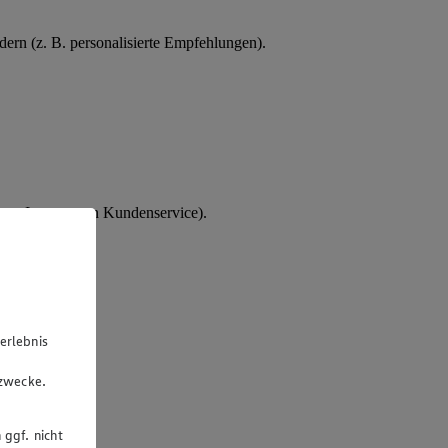
ern (z. B. personalisierte Empfehlungen).
tes Interesse an Kundenservice).
erlebnis
u
gzwecke.
 ggf. nicht
rsonalakte.