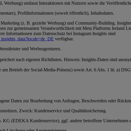
, Werbung) umfasst Interaktionen mit Nutzern sowie die Veröffentlichun
ntare), Profilinformationen (soweit öffentlich), Inhaltsdaten.
Marketing (z. B. gezielte Werbung) und Community-Building. Insights-
en zur gemeinsamen Verantwortlichkeit mit Meta Platforms Ireland Ltd
ere Informationen zum Datenschutz bei Instagram Insights sind
_insights_data?locale=de_DE
verfügbar.
Dienstleister und Werbeagenturen.
 speichert nach eigenen Richtlinien. Hinweis: Insights-Daten sind anon
se am Betrieb der Social-Media-Präsenz) sowie Art. 6 Abs. 1 lit. a) D
ezogene Daten zur Bearbeitung von Anfragen, Beschwerden oder Rückm
snotizen. Zweck: Kundenservice und Qualitätssicherung.
 Co. KG (EDEKA Kundenservice), ggf. andere betroffene Unternehmen 
anach Löschung oder Anonymisierung.