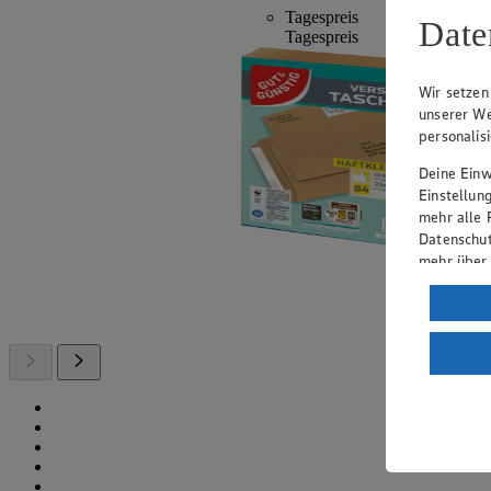
Tagespreis
Date
Tagespreis
Wir setzen
unserer We
personalis
Deine Einwi
Einstellun
mehr alle 
Datenschut
mehr über
Verarbeit
Wenn du au
ein, dass 
einem nach
Risiko ein
Informatio