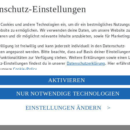
Tagespreis
Tag
nschutz-Einstellungen
Tagespreis
Tag
 Cookies und andere Technologien ein, um dir ein bestmögliches Nutzungs
bsite zu ermöglichen. Wir verwenden deine Daten, um unsere Website z
ieren und dir möglichst relevante Inhalte anzubieten, sowie für Marketin
lligung ist freiwillig und kann jederzeit individuell in den Datenschutz-
gen angepasst werden. Bitte beachte, dass auf Basis deiner Einstellungen
Funktionalitäten zur Verfügung stehen. Weitere Erklärungen sowie einen L
z-Einstellungen findest du in unserer
Datenschutzerklärung
. Hier erfährs
 unsere
Cookie-Policy
.
ung deiner personenbezogenen Daten in den USA durch Facebook und Yo
AKTIVIEREN
f „Aktivieren“ klickst, willigst du im Sinne des Art. 49 Abs. 1 Satz 1 lit
NUR NOTWENDIGE TECHNOLOGIEN
deine Daten in den USA verarbeitet werden. Der EuGH sieht die USA als 
 europäischen Standards nicht angemessenen Datenschutzniveau an. Es b
es Zugriffs durch US-amerikanische Behörden.
EINSTELLUNGEN ÄNDERN
nen zum Herausgeber der Seite findest du im
Impressum