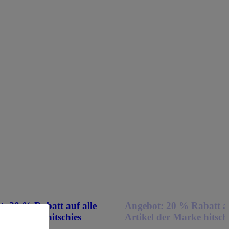
t:
20 % Rabatt auf alle
Angebot:
20 % Rabatt au
 der Marke hitschies
Artikel der Marke hitsch