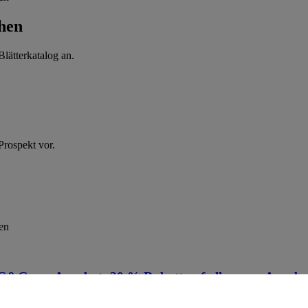
hen
lätterkatalog an.
Prospekt vor.
en
f G&G
Angebot:
20 % Rabatt auf alle
Angebo
Artikel der Marke Hitschies
Artikel