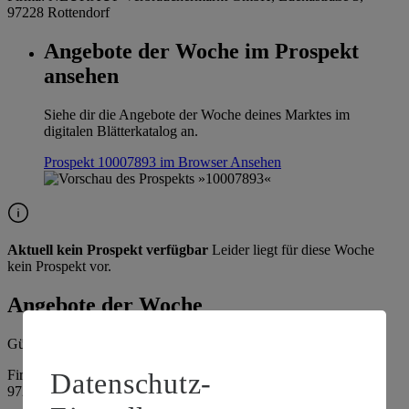
97228 Rottendorf
Angebote der Woche im Prospekt
ansehen
Siehe dir die Angebote der Woche deines Marktes im
digitalen Blätterkatalog an.
Prospekt 10007893 im Browser
Ansehen
Aktuell kein Prospekt verfügbar
Leider liegt für diese Woche
kein Prospekt vor.
Angebote der Woche
Gültig vom
03.08.2026
bis zum
08.08.2026
.
Datenschutz-
Firma: NEUKAUF Verbrauchermarkt GmbH, Edekastraße 3,
97228 Rottendorf