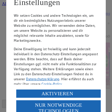
Einstellungen
Alle Angebote ansehen
Angebot:
15 % Rabatt auf alle Dessert-
Ange
Wir setzen Cookies und andere Technologien ein, um
Artikel der Marke EDEKA
dir ein bestmögliches Nutzungserlebnis unserer
Genussmomente.
Website zu ermöglichen. Wir verwenden deine Daten,
um unsere Website zu personalisieren und dir
Tagespreis
möglichst relevante Inhalte anzubieten, sowie für
Produ
Tagespreis
Marketingzwecke.
Je nach Verfügbarkeit des Marktes.
Deine Einwilligung ist freiwillig und kann jederzeit
individuell in den Datenschutz-Einstellungen angepasst
werden. Bitte beachte, dass auf Basis deiner
Einstellungen ggf. nicht mehr alle Funktionalitäten zur
Verfügung stehen. Weitere Erklärungen sowie einen
Link zu den Datenschutz-Einstellungen findest du in
unserer
Datenschutzerklärung
. Hier erfährst du auch
mehr über unsere
Cookie-Policy
.
Verarbeitung deiner personenbezogenen Daten in den
AKTIVIEREN
USA durch Facebook und YouTube:
NUR NOTWENDIGE
Wenn du auf „Aktivieren“ klickst, willigst du im Sinne
TECHNOLOGIEN
des Art. 49 Abs. 1 Satz 1 lit. a) DSGVO ein, dass deine