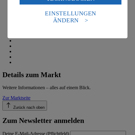
Daten in den USA verarbeitet werden. Der EuGH sieht
die USA als Land mit einem nach europäischen
EINSTELLUNGEN
Standards nicht angemessenen Datenschutzniveau an.
ÄNDERN
Es besteht das Risiko eines Zugriffs durch US-
amerikanische Behörden.
Informationen zum Herausgeber der Seite findest du
im
Impressum
Details zum Markt
Weitere Informationen – alles auf einem Blick.
Zur Marktseite
Zurück nach oben
Zum Newsletter anmelden
Deine E-Mail-Adresse (Pflichtfeld)