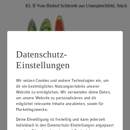
Kl. II Vom Biohof Schlereth aus Unterpleichfeld, Stück
Datenschutz-
Einstellungen
Angebot:
Gut & Günstig Mango "Omer"
Wir setzen Cookies und andere Technologien ein, um
dir ein bestmögliches Nutzungserlebnis unserer
1.29
Website zu ermöglichen. Wir verwenden deine Daten,
Festpreis von 1.29€
um unsere Website zu personalisieren und dir
aus Israel, Kl. I, Stück
möglichst relevante Inhalte anzubieten, sowie für
Marketingzwecke.
Deine Einwilligung ist freiwillig und kann jederzeit
individuell in den Datenschutz-Einstellungen angepasst