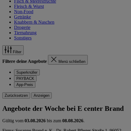
Fisch & Meeresfrüchte
Fleisch & Wurst
Non-Food
Getränke
Knabbern & Naschen
Drogerie
Tiernahrung
Sonstiges
Filter
Filtere deine Angebote
Menü schließen
Superknüller
PAYBACK
App-Preis
Zurücksetzen
Anzeigen
Angebote der Woche bei E center Brand
Gültig vom
03.08.2026
bis zum
08.08.2026
.
Firma: Susanne Brand e. K., Dr.-Robert-Pfleger-Straße 1, 96052