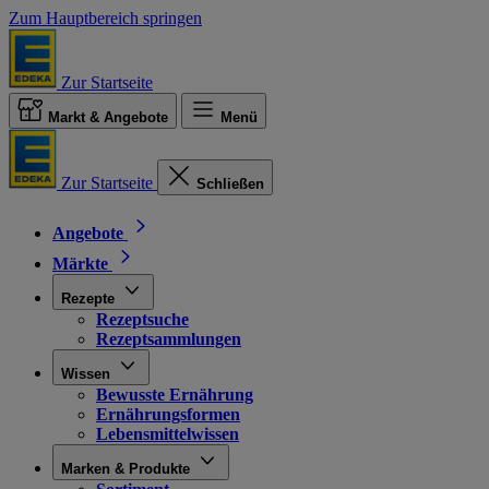
Zum Hauptbereich springen
Zur Startseite
Markt & Angebote
Menü
Zur Startseite
Schließen
Angebote
Märkte
Rezepte
Rezeptsuche
Rezeptsammlungen
Wissen
Bewusste Ernährung
Ernährungsformen
Lebensmittelwissen
Marken & Produkte