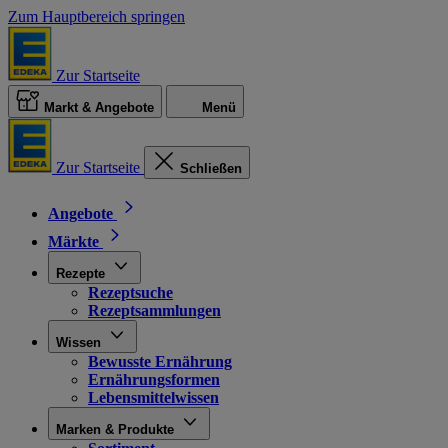
Zum Hauptbereich springen
Zur Startseite
Markt & Angebote
Menü
Zur Startseite
Schließen
Angebote
Märkte
Rezepte
Rezeptsuche
Rezeptsammlungen
Wissen
Bewusste Ernährung
Ernährungsformen
Lebensmittelwissen
Marken & Produkte