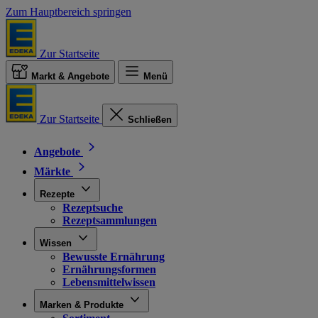
Zum Hauptbereich springen
Zur Startseite
Markt & Angebote
Menü
Zur Startseite
Schließen
Angebote
Märkte
Rezepte
Rezeptsuche
Rezeptsammlungen
Wissen
Bewusste Ernährung
Ernährungsformen
Lebensmittelwissen
Marken & Produkte