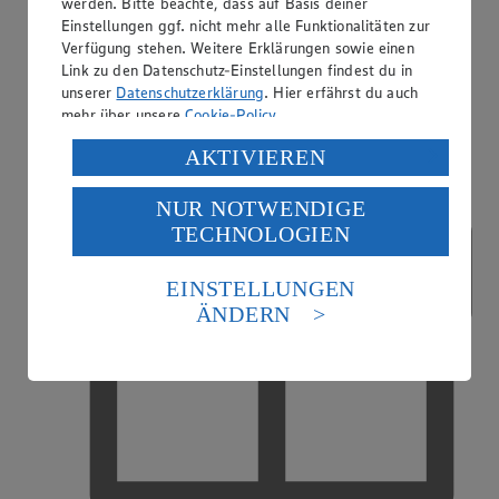
werden. Bitte beachte, dass auf Basis deiner
Einstellungen ggf. nicht mehr alle Funktionalitäten zur
Verfügung stehen. Weitere Erklärungen sowie einen
EDEKA Fotoservice
Link zu den Datenschutz-Einstellungen findest du in
unserer
Datenschutzerklärung
. Hier erfährst du auch
mehr über unsere
Cookie-Policy
.
Verarbeitung deiner personenbezogenen Daten in den
AKTIVIEREN
USA durch Facebook und YouTube:
NUR NOTWENDIGE
Wenn du auf „Aktivieren“ klickst, willigst du im Sinne
TECHNOLOGIEN
des Art. 49 Abs. 1 Satz 1 lit. a) DSGVO ein, dass deine
Daten in den USA verarbeitet werden. Der EuGH sieht
die USA als Land mit einem nach europäischen
EINSTELLUNGEN
Standards nicht angemessenen Datenschutzniveau an.
ÄNDERN
Es besteht das Risiko eines Zugriffs durch US-
amerikanische Behörden.
Informationen zum Herausgeber der Seite findest du
im
Impressum