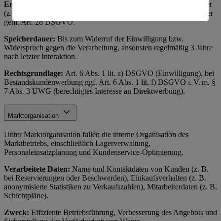
Empfänger:
Interne Marketingabteilung, ggf. externe Dienstleister
amerikanische Behörden.
(z. B. Versanddienstleister, Werbeagenturen) als Auftragsverarbeiter
gem. Art. 28 DSGVO.
Informationen zum Herausgeber der Seite findest du
im
Impressum
Speicherdauer:
Bis zum Widerruf der Einwilligung bzw.
Widerspruch gegen die Verarbeitung, ansonsten regelmäßig 3 Jahre
nach letzter Interaktion.
Rechtsgrundlage:
Art. 6 Abs. 1 lit. a) DSGVO (Einwilligung), bei
Bestandskundenwerbung ggf. Art. 6 Abs. 1 lit. f) DSGVO i. V. m. §
7 Abs. 3 UWG (berechtigtes Interesse an Direktwerbung).
Marktorganisation
Unter Marktorganisation fallen die interne Organisation des
Marktbetriebs, einschließlich Lagerverwaltung,
Personaleinsatzplanung und Kundenservice-Optimierung.
Verarbeitete Daten:
Name und Kontaktdaten von Kunden (z. B.
bei Reservierungen oder Beschwerden), Einkaufsverhalten (z. B.
anonymisierte Statistiken zu Verkaufszahlen), Mitarbeiterdaten (z. B.
Schichtpläne).
Zweck:
Effiziente Betriebsführung, Verbesserung des Angebots und