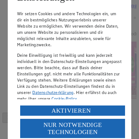
Angebot:
15 % Rabatt auf alle Dessert-
Ange
Artikel der Marke EDEKA
Wir setzen Cookies und andere Technologien ein, um
Genussmomente.
dir ein bestmögliches Nutzungserlebnis unserer
Website zu ermöglichen. Wir verwenden deine Daten,
Tagespreis
um unsere Website zu personalisieren und dir
Produ
Tagespreis
möglichst relevante Inhalte anzubieten, sowie für
Marketingzwecke.
Je nach Verfügbarkeit des Marktes.
Deine Einwilligung ist freiwillig und kann jederzeit
individuell in den Datenschutz-Einstellungen angepasst
werden. Bitte beachte, dass auf Basis deiner
Einstellungen ggf. nicht mehr alle Funktionalitäten zur
Verfügung stehen. Weitere Erklärungen sowie einen
Link zu den Datenschutz-Einstellungen findest du in
unserer
Datenschutzerklärung
. Hier erfährst du auch
mehr über unsere
Cookie-Policy
.
Verarbeitung deiner personenbezogenen Daten in den
AKTIVIEREN
USA durch Facebook und YouTube:
NUR NOTWENDIGE
Wenn du auf „Aktivieren“ klickst, willigst du im Sinne
TECHNOLOGIEN
des Art. 49 Abs. 1 Satz 1 lit. a) DSGVO ein, dass deine
Daten in den USA verarbeitet werden. Der EuGH sieht