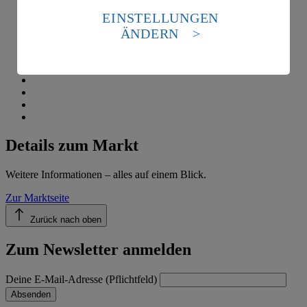
die USA als Land mit einem nach europäischen
EINSTELLUNGEN
Standards nicht angemessenen Datenschutzniveau an.
ÄNDERN
Es besteht das Risiko eines Zugriffs durch US-
amerikanische Behörden.
Informationen zum Herausgeber der Seite findest du
im
Impressum
Details zum Markt
Weitere Informationen – alles auf einem Blick.
Zur Marktseite
Zurück nach oben
Zum Newsletter anmelden
Deine E-Mail-Adresse (Pflichtfeld)
Absenden