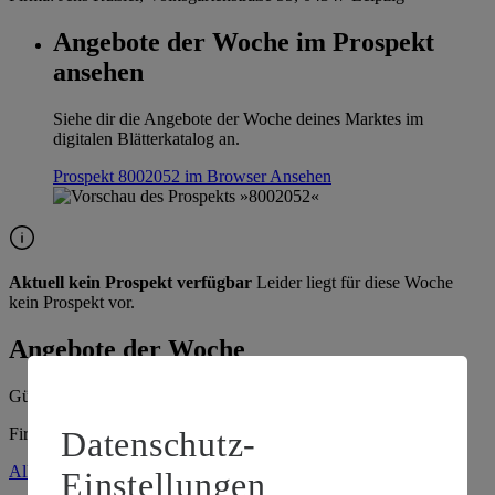
Angebote der Woche im Prospekt
ansehen
Siehe dir die Angebote der Woche deines Marktes im
digitalen Blätterkatalog an.
Prospekt 8002052 im Browser
Ansehen
Aktuell kein Prospekt verfügbar
Leider liegt für diese Woche
kein Prospekt vor.
Angebote der Woche
Gültig vom
03.08.2026
bis zum
08.08.2026
.
Datenschutz-
Firma: Jens Rußler, Volksgartenstraße 55, 04347 Leipzig
Alle Angebote ansehen
Einstellungen