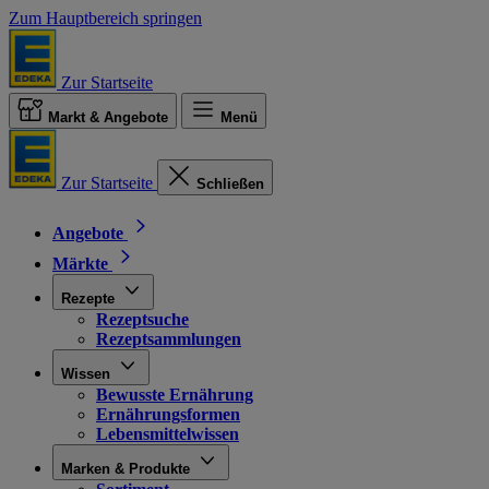
Zum Hauptbereich springen
Zur Startseite
Markt & Angebote
Menü
Zur Startseite
Schließen
Angebote
Märkte
Rezepte
Rezeptsuche
Rezeptsammlungen
Wissen
Bewusste Ernährung
Ernährungsformen
Lebensmittelwissen
Marken & Produkte