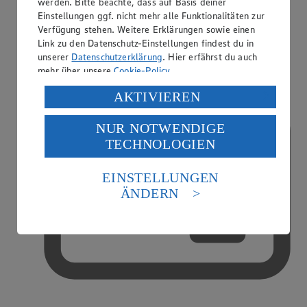
werden. Bitte beachte, dass auf Basis deiner
Einstellungen ggf. nicht mehr alle Funktionalitäten zur
Verfügung stehen. Weitere Erklärungen sowie einen
Handy-Aufladung
Link zu den Datenschutz-Einstellungen findest du in
unserer
Datenschutzerklärung
. Hier erfährst du auch
mehr über unsere
Cookie-Policy
.
Verarbeitung deiner personenbezogenen Daten in den
AKTIVIEREN
USA durch Facebook und YouTube:
NUR NOTWENDIGE
Wenn du auf „Aktivieren“ klickst, willigst du im Sinne
TECHNOLOGIEN
des Art. 49 Abs. 1 Satz 1 lit. a) DSGVO ein, dass deine
Daten in den USA verarbeitet werden. Der EuGH sieht
die USA als Land mit einem nach europäischen
EINSTELLUNGEN
Standards nicht angemessenen Datenschutzniveau an.
ÄNDERN
Es besteht das Risiko eines Zugriffs durch US-
amerikanische Behörden.
Informationen zum Herausgeber der Seite findest du
im
Impressum