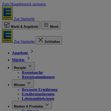
Zum Hauptbereich springen
Zur Startseite
Markt & Angebote
Menü
Zur Startseite
Schließen
Angebote
Märkte
Rezepte
Rezeptsuche
Rezeptsammlungen
Wissen
Bewusste Ernährung
Ernährungsformen
Lebensmittelwissen
Marken & Produkte