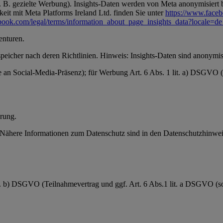
 B. gezielte Werbung). Insights-Daten werden von Meta anonymisiert be
it mit Meta Platforms Ireland Ltd. finden Sie unter
https://www.face
book.com/legal/terms/information_about_page_insights_data?locale=
enturen.
speicher nach deren Richtlinien. Hinweis: Insights-Daten sind anonymisi
se an Social-Media-Präsenz); für Werbung Art. 6 Abs. 1 lit. a) DSGVO
rung.
ähere Informationen zum Datenschutz sind in den Datenschutzhinweis
it. b) DSGVO (Teilnahmevertrag und ggf. Art. 6 Abs.1 lit. a DSGVO (sow