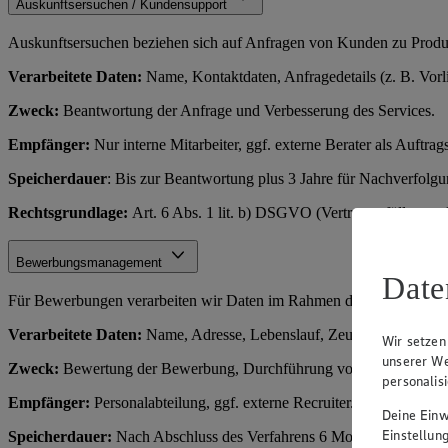
Auskunftsersuchen / Kundensupport
Auskunftsersuchen beziehen sich auf Anfragen von Kunden zu Produkt
Verarbeitete Daten:
Name, Kontaktdaten, Anfragedetails (z. B. Vorl
Zweck:
Beantwortung der Anfrage und Verbesserung des Services.
Empfänger:
Nur interne Mitarbeiter, ggf. externe Berater als Auftrags
Speicherdauer
: Bis zur Beantwortung plus 3 Jahre für Nachverfolg
Rechtsgrundlage:
Art. 6 Abs. 1 lit. b) DSGVO (Vertragserfüllung o
Bewerbungsmanagement
Date
Für Bewerbungen verarbeiten wir Daten im Rahmen des Einstellungs
Verarbeitete Daten:
Name, Adresse, Lebenslauf, Zeugnisse, Kontakt
Wir setzen
unserer We
Zweck:
Bewertung der Bewerbung, Durchführung von Vorstellungsge
personalis
Empfänger:
Personalabteilung, ggf. externe Recruiter.
Deine Einwi
Einstellun
Speicherdauer:
Nach Abschluss des Verfahrens 6 Monate (für Rechts