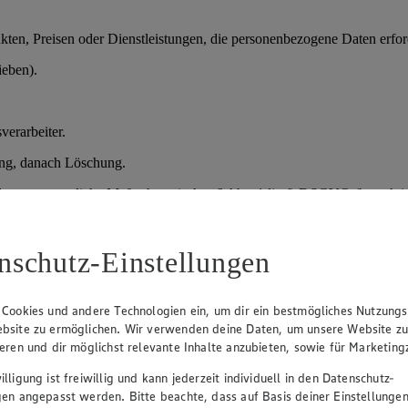
en, Preisen oder Dienstleistungen, die personenbezogene Daten erford
ieben).
verarbeiter.
ung, danach Löschung.
der vorvertragliche Maßnahmen); Art. 6 Abs. 1 lit. f) DSGVO (berechtig
nschutz-Einstellungen
prozesses.
daten, Qualifikationen.
 Cookies und andere Technologien ein, um dir ein bestmögliches Nutzungs
bsite zu ermöglichen. Wir verwenden deine Daten, um unsere Website z
sprächen und Entscheidung über Einstellung.
ieren und dir möglichst relevante Inhalte anzubieten, sowie für Marketin
lligung ist freiwillig und kann jederzeit individuell in den Datenschutz-
gen angepasst werden. Bitte beachte, dass auf Basis deiner Einstellungen
verteidigung), danach Löschung; bei Einstellung Übernahme in die Pe