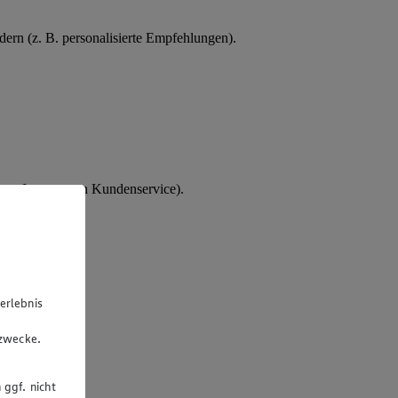
ern (z. B. personalisierte Empfehlungen).
tes Interesse an Kundenservice).
erlebnis
u
gzwecke.
 ggf. nicht
rsonalakte.