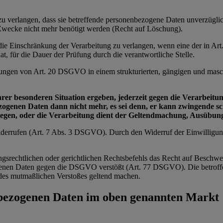
e zu verlangen, dass sie betreffende personenbezogene Daten unverzügl
n Zwecke nicht mehr benötigt werden (Recht auf Löschung).
e die Einschränkung der Verarbeitung zu verlangen, wenn eine der in 
t, für die Dauer der Prüfung durch die verantwortliche Stelle.
zungen von Art. 20 DSGVO in einem strukturierten, gängigen und masch
ihrer besonderen Situation ergeben, jederzeit gegen die Verarbei
bezogenen Daten dann nicht mehr, es sei denn, er kann zwingende 
wiegen, oder die Verarbeitung dient der Geltendmachung, Ausübu
 widerrufen (Art. 7 Abs. 3 DSGVO). Durch den Widerruf der Einwilligu
ngsrechtlichen oder gerichtlichen Rechtsbefehls das Recht auf Beschwe
zogenen Daten gegen die DSGVO verstößt (Art. 77 DSGVO). Die betroffe
ts des mutmaßlichen Verstoßes geltend machen.
nbezogenen Daten im oben genannten Markt