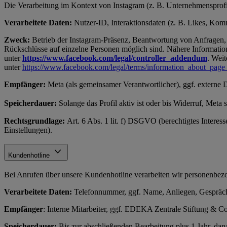
Die Verarbeitung im Kontext von Instagram (z. B. Unternehmensprofil
Verarbeitete Daten:
Nutzer-ID, Interaktionsdaten (z. B. Likes, Komme
Zweck:
Betrieb der Instagram-Präsenz, Beantwortung von Anfragen, 
Rückschlüsse auf einzelne Personen möglich sind. Nähere Information
unter
https://www.facebook.com/legal/controller_addendum
. Weit
unter
https://www.facebook.com/legal/terms/information_about_page
Empfänger:
Meta (als gemeinsamer Verantwortlicher), ggf. externe 
Speicherdauer:
Solange das Profil aktiv ist oder bis Widerruf, Meta
Rechtsgrundlage:
Art. 6 Abs. 1 lit. f) DSGVO (berechtigtes Interes
Einstellungen).
Kundenhotline
Bei Anrufen über unsere Kundenhotline verarbeiten wir personenb
Verarbeitete Daten:
Telefonnummer, ggf. Name, Anliegen, Gespräch
Empfänger
: Interne Mitarbeiter, ggf. EDEKA Zentrale Stiftung &
Speicherdauer:
Bis zur abschließenden Bearbeitung plus 1 Jahr, d