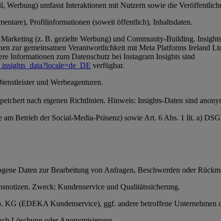
, Werbung) umfasst Interaktionen mit Nutzern sowie die Veröffentlichun
ntare), Profilinformationen (soweit öffentlich), Inhaltsdaten.
Marketing (z. B. gezielte Werbung) und Community-Building. Insights-
en zur gemeinsamen Verantwortlichkeit mit Meta Platforms Ireland Ltd
ere Informationen zum Datenschutz bei Instagram Insights sind
_insights_data?locale=de_DE
verfügbar.
Dienstleister und Werbeagenturen.
 speichert nach eigenen Richtlinien. Hinweis: Insights-Daten sind anon
se am Betrieb der Social-Media-Präsenz) sowie Art. 6 Abs. 1 lit. a) D
ezogene Daten zur Bearbeitung von Anfragen, Beschwerden oder Rückm
snotizen. Zweck: Kundenservice und Qualitätssicherung.
 Co. KG (EDEKA Kundenservice), ggf. andere betroffene Unternehmen 
anach Löschung oder Anonymisierung.