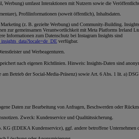
, Werbung) umfasst Interaktionen mit Nutzern sowie die Veröffentlichun
ntare), Profilinformationen (soweit öffentlich), Inhaltsdaten.
Marketing (z. B. gezielte Werbung) und Community-Building. Insights-
en zur gemeinsamen Verantwortlichkeit mit Meta Platforms Ireland Ltd
ere Informationen zum Datenschutz bei Instagram Insights sind
_insights_data?locale=de_DE
verfügbar.
Dienstleister und Werbeagenturen.
 speichert nach eigenen Richtlinien. Hinweis: Insights-Daten sind anon
se am Betrieb der Social-Media-Präsenz) sowie Art. 6 Abs. 1 lit. a) D
ezogene Daten zur Bearbeitung von Anfragen, Beschwerden oder Rückm
snotizen. Zweck: Kundenservice und Qualitätssicherung.
 Co. KG (EDEKA Kundenservice), ggf. andere betroffene Unternehmen 
anach Löschung oder Anonymisierung.