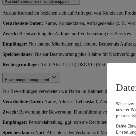
Auskunftsersuchen / Kundensupport
Auskunftsersuchen beziehen sich auf Anfragen von Kunden zu Produkt
Verarbeitete Daten:
Name, Kontaktdaten, Anfragedetails (z. B. Vorl
Zweck:
Beantwortung der Anfrage und Verbesserung des Services.
Empfänger:
Nur interne Mitarbeiter, ggf. externe Berater als Auftrags
Speicherdauer
: Bis zur Beantwortung plus 3 Jahre für Nachverfolg
Rechtsgrundlage:
Art. 6 Abs. 1 lit. b) DSGVO (Vertragserfüllung o
Bewerbungsmanagement
Date
Für Bewerbungen verarbeiten wir Daten im Rahmen des Einstellungs
Verarbeitete Daten:
Name, Adresse, Lebenslauf, Zeugnisse, Kontakt
Wir setzen
unserer We
Zweck:
Bewertung der Bewerbung, Durchführung von Vorstellungsge
personalis
Empfänger:
Personalabteilung, ggf. externe Recruiter.
Deine Einwi
Einstellun
Speicherdauer:
Nach Abschluss des Verfahrens 6 Monate (für Rechts