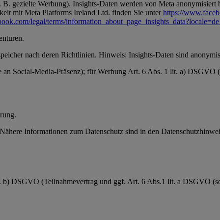
 B. gezielte Werbung). Insights-Daten werden von Meta anonymisiert be
it mit Meta Platforms Ireland Ltd. finden Sie unter
https://www.face
book.com/legal/terms/information_about_page_insights_data?locale=
enturen.
speicher nach deren Richtlinien. Hinweis: Insights-Daten sind anonymisi
se an Social-Media-Präsenz); für Werbung Art. 6 Abs. 1 lit. a) DSGVO
rung.
ähere Informationen zum Datenschutz sind in den Datenschutzhinweis
it. b) DSGVO (Teilnahmevertrag und ggf. Art. 6 Abs.1 lit. a DSGVO (sow