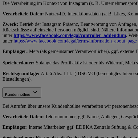
Die Verarbeitung im Kontext von Instagram (z. B. Unternehmensprofil
Verarbeitete Daten:
Nutzer-ID, Interaktionsdaten (z. B. Likes, Komme
Zweck:
Betrieb der Instagram-Präsenz, Beantwortung von Anfragen, 
Rückschlüsse auf einzelne Personen möglich sind. Nähere Information
unter
https://www.facebook.com/legal/controller_addendum
. Weit
unter
https://www.facebook.com/legal/terms/information_about_page
Empfänger:
Meta (als gemeinsamer Verantwortlicher), ggf. externe 
Speicherdauer:
Solange das Profil aktiv ist oder bis Widerruf, Meta
Rechtsgrundlage:
Art. 6 Abs. 1 lit. f) DSGVO (berechtigtes Interes
Einstellungen).
Kundenhotline
Bei Anrufen über unsere Kundenhotline verarbeiten wir personenb
Verarbeitete Daten:
Telefonnummer, ggf. Name, Anliegen, Gespräch
Empfänger
: Interne Mitarbeiter, ggf. EDEKA Zentrale Stiftung &
Speicherdauer:
Bis zur abschließenden Bearbeitung plus 1 Jahr, d