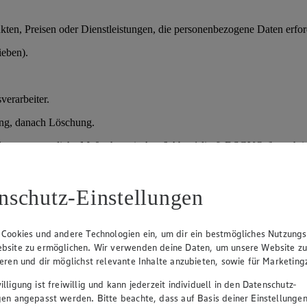
en, Preisen oder Dienstleistungen, die personenbezogene Daten erford
ieben).
verarbeiter.
ung, danach Löschung.
der vorvertragliche Maßnahmen); Art. 6 Abs. 1 lit. f) DSGVO (berechtig
nschutz-Einstellungen
prozesses.
daten, Qualifikationen.
 Cookies und andere Technologien ein, um dir ein bestmögliches Nutzungs
bsite zu ermöglichen. Wir verwenden deine Daten, um unsere Website z
sprächen und Entscheidung über Einstellung.
ieren und dir möglichst relevante Inhalte anzubieten, sowie für Marketin
lligung ist freiwillig und kann jederzeit individuell in den Datenschutz-
gen angepasst werden. Bitte beachte, dass auf Basis deiner Einstellungen
verteidigung), danach Löschung; bei Einstellung Übernahme in die Pe