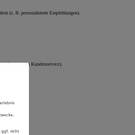
ern (z. B. personalisierte Empfehlungen).
tes Interesse an Kundenservice).
erlebnis
u
gzwecke.
 ggf. nicht
rsonalakte.