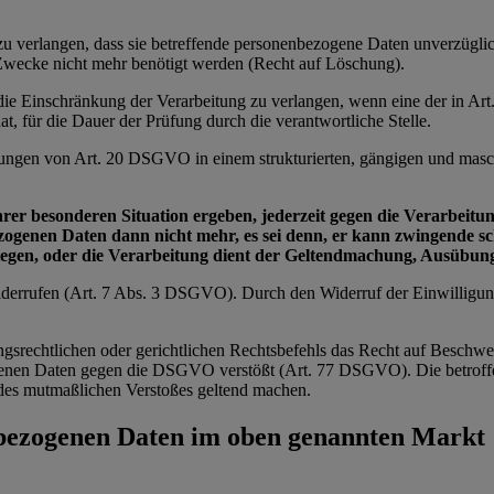
e zu verlangen, dass sie betreffende personenbezogene Daten unverzügl
n Zwecke nicht mehr benötigt werden (Recht auf Löschung).
e die Einschränkung der Verarbeitung zu verlangen, wenn eine der in 
t, für die Dauer der Prüfung durch die verantwortliche Stelle.
zungen von Art. 20 DSGVO in einem strukturierten, gängigen und masch
ihrer besonderen Situation ergeben, jederzeit gegen die Verarbei
bezogenen Daten dann nicht mehr, es sei denn, er kann zwingende 
wiegen, oder die Verarbeitung dient der Geltendmachung, Ausübu
 widerrufen (Art. 7 Abs. 3 DSGVO). Durch den Widerruf der Einwilligu
ngsrechtlichen oder gerichtlichen Rechtsbefehls das Recht auf Beschwe
zogenen Daten gegen die DSGVO verstößt (Art. 77 DSGVO). Die betroffe
ts des mutmaßlichen Verstoßes geltend machen.
nbezogenen Daten im oben genannten Markt