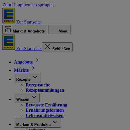
Zum Hauptbereich springen
Zur Startseite
Markt & Angebote
Menü
Zur Startseite
Schließen
Angebote
Märkte
Rezepte
Rezeptsuche
Rezeptsammlungen
Wissen
Bewusste Ernährung
Ernährungsformen
Lebensmittelwissen
Marken & Produkte