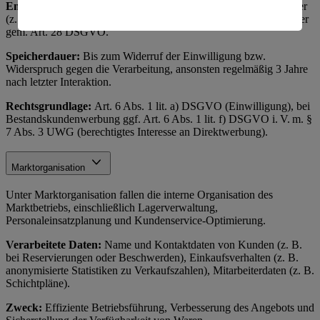
Empfänger:
Interne Marketingabteilung, ggf. externe Dienstleister
amerikanische Behörden.
(z. B. Versanddienstleister, Werbeagenturen) als Auftragsverarbeiter
gem. Art. 28 DSGVO.
Informationen zum Herausgeber der Seite findest du
im
Impressum
Speicherdauer:
Bis zum Widerruf der Einwilligung bzw.
Widerspruch gegen die Verarbeitung, ansonsten regelmäßig 3 Jahre
nach letzter Interaktion.
Rechtsgrundlage:
Art. 6 Abs. 1 lit. a) DSGVO (Einwilligung), bei
Bestandskundenwerbung ggf. Art. 6 Abs. 1 lit. f) DSGVO i. V. m. §
7 Abs. 3 UWG (berechtigtes Interesse an Direktwerbung).
Marktorganisation
Unter Marktorganisation fallen die interne Organisation des
Marktbetriebs, einschließlich Lagerverwaltung,
Personaleinsatzplanung und Kundenservice-Optimierung.
Verarbeitete Daten:
Name und Kontaktdaten von Kunden (z. B.
bei Reservierungen oder Beschwerden), Einkaufsverhalten (z. B.
anonymisierte Statistiken zu Verkaufszahlen), Mitarbeiterdaten (z. B.
Schichtpläne).
Zweck:
Effiziente Betriebsführung, Verbesserung des Angebots und