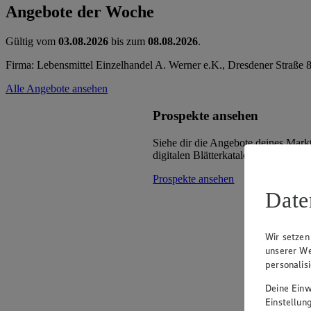
Angebote der Woche
Gültig vom
03.08.2026
bis zum
08.08.2026
.
Firma: Lebensmittel Einzelhandel A. Werner e.K., Dresdener Straße 
Alle Angebote ansehen
Prospekte ansehen
Siehe dir die Angebote deines Mark
digitalen Blätterkatalog an.
Prospekte ansehen
Date
Wir setzen
unserer We
personalis
Deine Einwi
Einstellun