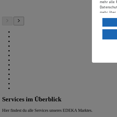
mehr alle 
Datenschut
mehr über
Verarbeit
Wenn du au
ein, dass 
einem nach
Risiko ein
Informatio
Services im Überblick
Hier findest du alle Services unseres EDEKA Marktes.