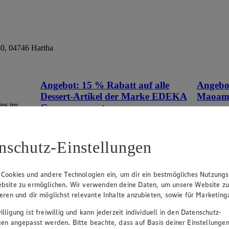
80, 04746 Hartha
Angebot:
15 % Rabatt auf alle
Angebo
Dessert-Artikel der Marke EDEKA
Maoa
tes im
Genussmomente.
Tag
Tag
Tagespreis
Tagespreis
nschutz-Einstellungen
Produkte
Je nach Verfügbarkeit des Marktes.
 Cookies und andere Technologien ein, um dir ein bestmögliches Nutzungs
bsite zu ermöglichen. Wir verwenden deine Daten, um unsere Website z
ieren und dir möglichst relevante Inhalte anzubieten, sowie für Marketin
lligung ist freiwillig und kann jederzeit individuell in den Datenschutz-
gen angepasst werden. Bitte beachte, dass auf Basis deiner Einstellungen