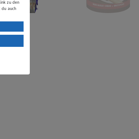
ink zu den
t du auch
uTube:
. a) DSGVO
Land mit
esteht das