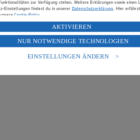
Funktionalitäten zur Verfügung stehen. Weitere Erklärungen sowie einen L
z-Einstellungen findest du in unserer
Datenschutzerklärung
. Hier erfährs
 unsere
Cookie-Policy
.
ung deiner personenbezogenen Daten in den USA durch Facebook und Yo
AKTIVIEREN
f „Aktivieren“ klickst, willigst du im Sinne des Art. 49 Abs. 1 Satz 1 lit
NUR NOTWENDIGE TECHNOLOGIEN
deine Daten in den USA verarbeitet werden. Der EuGH sieht die USA als 
 europäischen Standards nicht angemessenen Datenschutzniveau an. Es b
es Zugriffs durch US-amerikanische Behörden.
EINSTELLUNGEN ÄNDERN
nen zum Herausgeber der Seite findest du im
Impressum