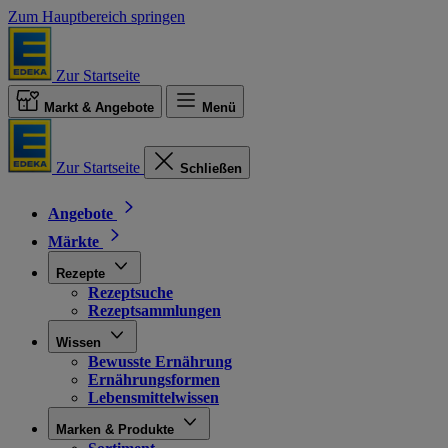
Zum Hauptbereich springen
Zur Startseite
Markt & Angebote
Menü
Zur Startseite
Schließen
Angebote
Märkte
Rezepte
Rezeptsuche
Rezeptsammlungen
Wissen
Bewusste Ernährung
Ernährungsformen
Lebensmittelwissen
Marken & Produkte