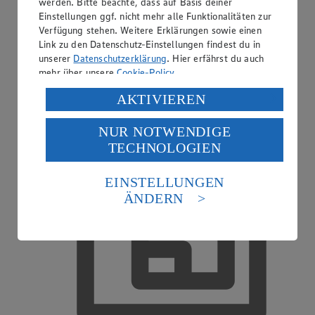
werden. Bitte beachte, dass auf Basis deiner
Einstellungen ggf. nicht mehr alle Funktionalitäten zur
Verfügung stehen. Weitere Erklärungen sowie einen
EDEKA Gutscheinkarte
Link zu den Datenschutz-Einstellungen findest du in
unserer
Datenschutzerklärung
. Hier erfährst du auch
mehr über unsere
Cookie-Policy
.
Verarbeitung deiner personenbezogenen Daten in den
AKTIVIEREN
USA durch Facebook und YouTube:
NUR NOTWENDIGE
Wenn du auf „Aktivieren“ klickst, willigst du im Sinne
TECHNOLOGIEN
des Art. 49 Abs. 1 Satz 1 lit. a) DSGVO ein, dass deine
Daten in den USA verarbeitet werden. Der EuGH sieht
die USA als Land mit einem nach europäischen
EINSTELLUNGEN
Standards nicht angemessenen Datenschutzniveau an.
ÄNDERN
Es besteht das Risiko eines Zugriffs durch US-
amerikanische Behörden.
Informationen zum Herausgeber der Seite findest du
im
Impressum