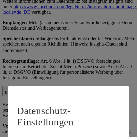
Weitere Informationen zum Datenschutz bei Instagram Insights sind
unter
https://www.facebook.com/legal/terms/information_about_page_
locale=de_DE
verfügbar.
Empfänger:
Meta (als gemeinsamer Verantwortlicher), ggf. externe
Dienstleister und Werbeagenturen.
Speicherdauer:
Solange das Profil aktiv ist oder bis Widerruf, Meta
speichert nach eigenen Richtlinien. Hinweis: Insights-Daten sind
anonymisiert.
Rechtsgrundlage:
Art. 6 Abs. 1 lit. f) DSGVO (berechtigtes
Interesse am Betrieb der Social-Media-Präsenz) sowie Art. 6 Abs. 1
lit. a) DSGVO (Einwilligung für personalisierte Werbung über
Instagram-Einstellungen).
Kundenhotline
Bei Anrufen über unsere Kundenhotline verarbeiten wir
Datenschutz-
personenbezogene Daten zur Bearbeitung von Anfragen,
Beschwerden oder Rückmeldungen.
Einstellungen
Verarbeitete Daten:
Telefonnummer, ggf. Name, Anliegen,
Gesprächsnotizen. Zweck: Kundenservice und Qualitätssicherung.