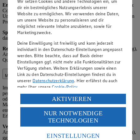
Wir setzen Cookies und andere Technologien ein, um
Empfänger
: Interne Mitarbeiter, ggf. EDEKA Zentrale Stiftung &
dir ein bestmögliches Nutzungserlebnis unserer
Co. KG (EDEKA Kundenservice), ggf. andere betroffene
Website zu ermöglichen. Wir verwenden deine Daten,
Unternehmen des EDEKA-Verbunds, Lieferanten der reklamierten
um unsere Website zu personalisieren und dir
Produkte.
möglichst relevante Inhalte anzubieten, sowie für
Marketingzwecke.
Speicherdauer:
Bis zur abschließenden Bearbeitung plus 1 Jahr,
danach Löschung oder Anonymisierung.
Deine Einwilligung ist freiwillig und kann jederzeit
Rechtsgrundlage:
Art. 6 Abs. 1 lit. b) DSGVO (Vertragserfüllung),
individuell in den Datenschutz-Einstellungen angepasst
Art. 6 Abs. 1 lit. f) DSGVO (berechtigtes Interesse an
werden. Bitte beachte, dass auf Basis deiner
Qualitätssicherung, Kundenbindung, und Serviceoptimierung).
Einstellungen ggf. nicht mehr alle Funktionalitäten zur
Verfügung stehen. Weitere Erklärungen sowie einen
Link zu den Datenschutz-Einstellungen findest du in
Marketing
unserer
Datenschutzerklärung
. Hier erfährst du auch
mehr über unsere
Cookie-Policy
.
Im Rahmen unserer Marketingaktivitäten verarbeiten wir
personenbezogene Daten, um Kunden über Angebote, Aktionen
Verarbeitung deiner personenbezogenen Daten in den
AKTIVIEREN
oder neue Produkte zu informieren. Dies kann postalisch, per E-
USA durch Facebook und YouTube:
Mail, SMS oder über digitale Kanäle erfolgen, sofern eine
entsprechende Einwilligung vorliegt oder ein gesetzlicher
NUR NOTWENDIGE
Wenn du auf „Aktivieren“ klickst, willigst du im Sinne
Erlaubnistatbestand gegeben ist.
TECHNOLOGIEN
des Art. 49 Abs. 1 Satz 1 lit. a) DSGVO ein, dass deine
Verarbeitete Daten:
Name, Kontaktdaten (z. B. E-Mail-Adresse,
Daten in den USA verarbeitet werden. Der EuGH sieht
Anschrift), Einkaufsverhalten (z. B. bevorzugte Produktkategorien),
die USA als Land mit einem nach europäischen
EINSTELLUNGEN
ggf. Geburtsdatum (z. B. für Geburtstagsaktionen).
Standards nicht angemessenen Datenschutzniveau an.