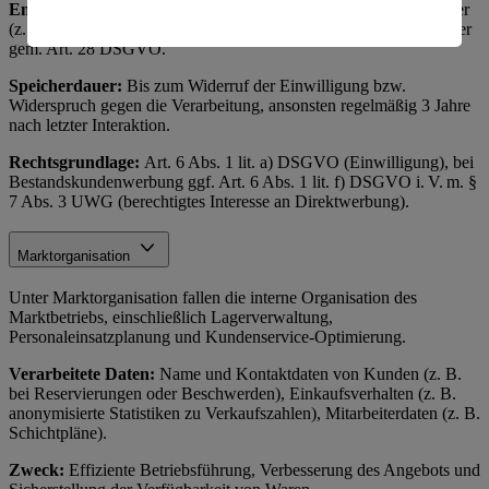
Empfänger:
Interne Marketingabteilung, ggf. externe Dienstleister
amerikanische Behörden.
(z. B. Versanddienstleister, Werbeagenturen) als Auftragsverarbeiter
gem. Art. 28 DSGVO.
Informationen zum Herausgeber der Seite findest du
im
Impressum
Speicherdauer:
Bis zum Widerruf der Einwilligung bzw.
Widerspruch gegen die Verarbeitung, ansonsten regelmäßig 3 Jahre
nach letzter Interaktion.
Rechtsgrundlage:
Art. 6 Abs. 1 lit. a) DSGVO (Einwilligung), bei
Bestandskundenwerbung ggf. Art. 6 Abs. 1 lit. f) DSGVO i. V. m. §
7 Abs. 3 UWG (berechtigtes Interesse an Direktwerbung).
Marktorganisation
Unter Marktorganisation fallen die interne Organisation des
Marktbetriebs, einschließlich Lagerverwaltung,
Personaleinsatzplanung und Kundenservice-Optimierung.
Verarbeitete Daten:
Name und Kontaktdaten von Kunden (z. B.
bei Reservierungen oder Beschwerden), Einkaufsverhalten (z. B.
anonymisierte Statistiken zu Verkaufszahlen), Mitarbeiterdaten (z. B.
Schichtpläne).
Zweck:
Effiziente Betriebsführung, Verbesserung des Angebots und