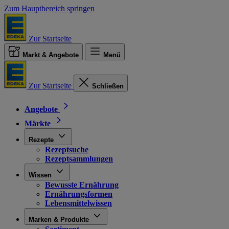
Zum Hauptbereich springen
Zur Startseite
Markt & Angebote
Menü
Zur Startseite
Schließen
Angebote
Märkte
Rezepte
Rezeptsuche
Rezeptsammlungen
Wissen
Bewusste Ernährung
Ernährungsformen
Lebensmittelwissen
Marken & Produkte