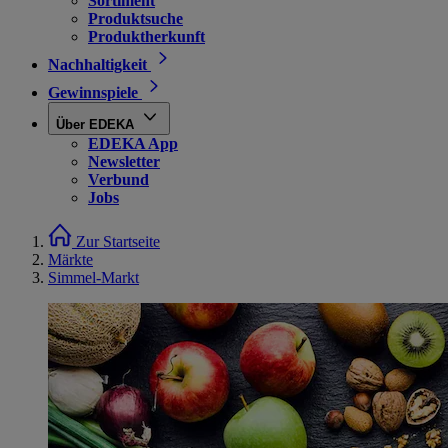
Sortiment
Produktsuche
Produktherkunft
Nachhaltigkeit
Gewinnspiele
Über EDEKA
EDEKA App
Newsletter
Verbund
Jobs
Zur Startseite
Märkte
Simmel-Markt