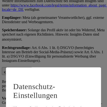
Weitere Informationen zum Datenschutz bei Instagram Insights sind
unter
https://www.facebook.com/legal/terms/information_about_page_
locale=de_DE
verfügbar.
Empfänger:
Meta (als gemeinsamer Verantwortlicher), ggf. externe
Dienstleister und Werbeagenturen.
Speicherdauer:
Solange das Profil aktiv ist oder bis Widerruf, Meta
speichert nach eigenen Richtlinien. Hinweis: Insights-Daten sind
anonymisiert.
Rechtsgrundlage:
Art. 6 Abs. 1 lit. f) DSGVO (berechtigtes
Interesse am Betrieb der Social-Media-Präsenz) sowie Art. 6 Abs. 1
lit. a) DSGVO (Einwilligung für personalisierte Werbung über
Instagram-Einstellungen).
Kundenhotline
Bei Anrufen über unsere Kundenhotline verarbeiten wir
Datenschutz-
personenbezogene Daten zur Bearbeitung von Anfragen,
Beschwerden oder Rückmeldungen.
Einstellungen
Verarbeitete Daten:
Telefonnummer, ggf. Name, Anliegen,
Gesprächsnotizen. Zweck: Kundenservice und Qualitätssicherung.