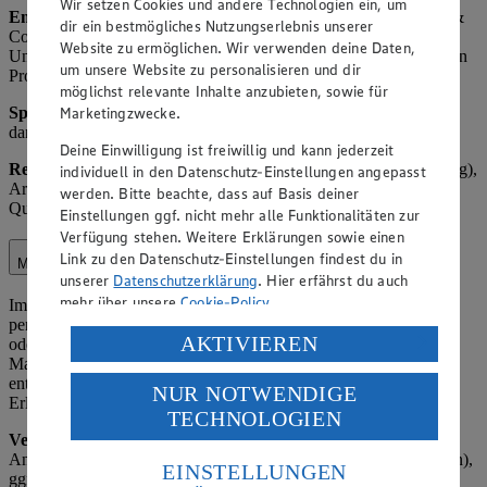
Wir setzen Cookies und andere Technologien ein, um
Empfänger
: Interne Mitarbeiter, ggf. EDEKA Zentrale Stiftung &
dir ein bestmögliches Nutzungserlebnis unserer
Co. KG (EDEKA Kundenservice), ggf. andere betroffene
Website zu ermöglichen. Wir verwenden deine Daten,
Unternehmen des EDEKA-Verbunds, Lieferanten der reklamierten
um unsere Website zu personalisieren und dir
Produkte.
möglichst relevante Inhalte anzubieten, sowie für
Marketingzwecke.
Speicherdauer:
Bis zur abschließenden Bearbeitung plus 1 Jahr,
danach Löschung oder Anonymisierung.
Deine Einwilligung ist freiwillig und kann jederzeit
Rechtsgrundlage:
Art. 6 Abs. 1 lit. b) DSGVO (Vertragserfüllung),
individuell in den Datenschutz-Einstellungen angepasst
Art. 6 Abs. 1 lit. f) DSGVO (berechtigtes Interesse an
werden. Bitte beachte, dass auf Basis deiner
Qualitätssicherung, Kundenbindung, und Serviceoptimierung).
Einstellungen ggf. nicht mehr alle Funktionalitäten zur
Verfügung stehen. Weitere Erklärungen sowie einen
Link zu den Datenschutz-Einstellungen findest du in
Marketing
unserer
Datenschutzerklärung
. Hier erfährst du auch
mehr über unsere
Cookie-Policy
.
Im Rahmen unserer Marketingaktivitäten verarbeiten wir
personenbezogene Daten, um Kunden über Angebote, Aktionen
Verarbeitung deiner personenbezogenen Daten in den
AKTIVIEREN
oder neue Produkte zu informieren. Dies kann postalisch, per E-
USA durch Facebook und YouTube:
Mail, SMS oder über digitale Kanäle erfolgen, sofern eine
entsprechende Einwilligung vorliegt oder ein gesetzlicher
NUR NOTWENDIGE
Wenn du auf „Aktivieren“ klickst, willigst du im Sinne
Erlaubnistatbestand gegeben ist.
TECHNOLOGIEN
des Art. 49 Abs. 1 Satz 1 lit. a) DSGVO ein, dass deine
Verarbeitete Daten:
Name, Kontaktdaten (z. B. E-Mail-Adresse,
Daten in den USA verarbeitet werden. Der EuGH sieht
Anschrift), Einkaufsverhalten (z. B. bevorzugte Produktkategorien),
die USA als Land mit einem nach europäischen
EINSTELLUNGEN
ggf. Geburtsdatum (z. B. für Geburtstagsaktionen).
Standards nicht angemessenen Datenschutzniveau an.