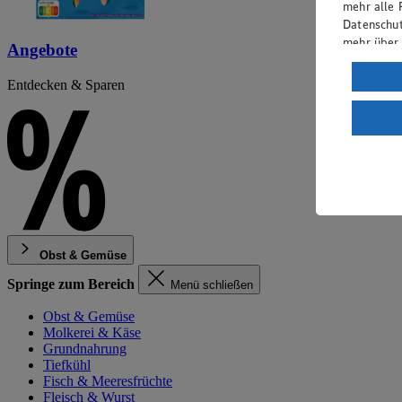
mehr alle 
Datenschut
mehr über
Angebote
Verarbeit
Entdecken & Sparen
Wenn du au
ein, dass 
einem nach
Risiko ein
Informatio
Obst & Gemüse
Springe zum Bereich
Menü schließen
Obst & Gemüse
Molkerei & Käse
Grundnahrung
Tiefkühl
Fisch & Meeresfrüchte
Fleisch & Wurst