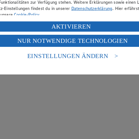
Funktionalitäten zur Verfügung stehen. Weitere Erklärungen sowie einen L
z-Einstellungen findest du in unserer
Datenschutzerklärung
. Hier erfährs
 unsere
Cookie-Policy
.
ung deiner personenbezogenen Daten in den USA durch Facebook und Yo
AKTIVIEREN
f „Aktivieren“ klickst, willigst du im Sinne des Art. 49 Abs. 1 Satz 1 lit
NUR NOTWENDIGE TECHNOLOGIEN
deine Daten in den USA verarbeitet werden. Der EuGH sieht die USA als 
 europäischen Standards nicht angemessenen Datenschutzniveau an. Es b
es Zugriffs durch US-amerikanische Behörden.
EINSTELLUNGEN ÄNDERN
nen zum Herausgeber der Seite findest du im
Impressum