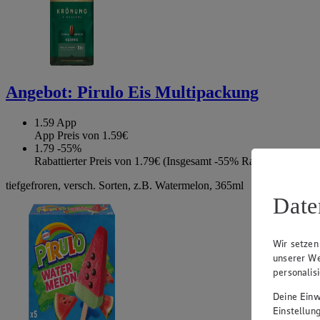
Angebot:
Pirulo Eis Multipackung
1.59
App
App Preis von 1.59€
1.79
-55%
Rabattierter Preis von 1.79€ (Insgesamt -55% Rabatt)
tiefgefroren, versch. Sorten, z.B. Watermelon, 365ml
Date
Wir setzen
unserer We
personalis
Deine Einwi
Einstellun