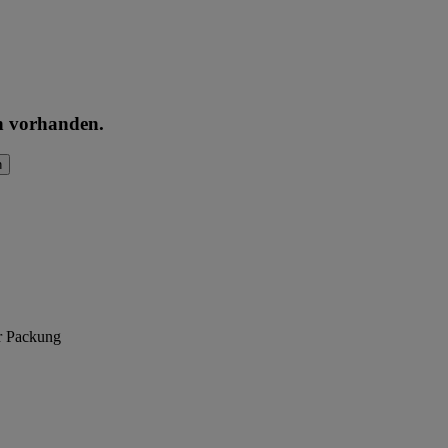
en vorhanden.
n
er Packung