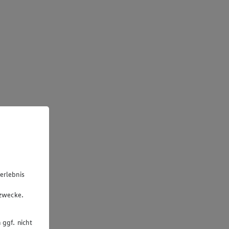
erlebnis
u
gzwecke.
 ggf. nicht