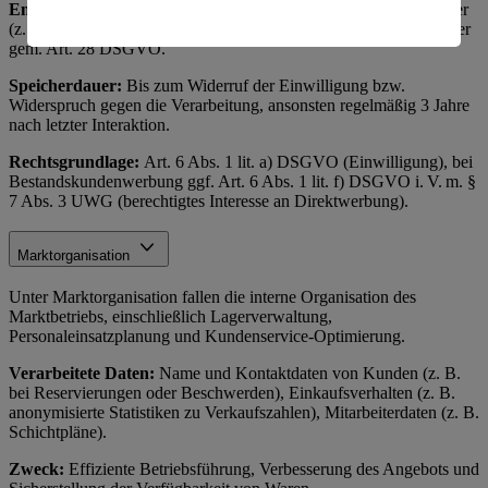
Empfänger:
Interne Marketingabteilung, ggf. externe Dienstleister
amerikanische Behörden.
(z. B. Versanddienstleister, Werbeagenturen) als Auftragsverarbeiter
gem. Art. 28 DSGVO.
Informationen zum Herausgeber der Seite findest du
im
Impressum
Speicherdauer:
Bis zum Widerruf der Einwilligung bzw.
Widerspruch gegen die Verarbeitung, ansonsten regelmäßig 3 Jahre
nach letzter Interaktion.
Rechtsgrundlage:
Art. 6 Abs. 1 lit. a) DSGVO (Einwilligung), bei
Bestandskundenwerbung ggf. Art. 6 Abs. 1 lit. f) DSGVO i. V. m. §
7 Abs. 3 UWG (berechtigtes Interesse an Direktwerbung).
Marktorganisation
Unter Marktorganisation fallen die interne Organisation des
Marktbetriebs, einschließlich Lagerverwaltung,
Personaleinsatzplanung und Kundenservice-Optimierung.
Verarbeitete Daten:
Name und Kontaktdaten von Kunden (z. B.
bei Reservierungen oder Beschwerden), Einkaufsverhalten (z. B.
anonymisierte Statistiken zu Verkaufszahlen), Mitarbeiterdaten (z. B.
Schichtpläne).
Zweck:
Effiziente Betriebsführung, Verbesserung des Angebots und