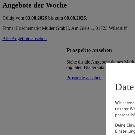
Angebote der Woche
Gültig vom
03.08.2026
bis zum
08.08.2026
.
Firma: Frischemarkt Müller GmbH, Am Gleis 1, 01723 Wilsdruff
Alle Angebote ansehen
Prospekte ansehen
Siehe dir die Angebote deines Mark
digitalen Blätterkatalog an.
Prospekte ansehen
Date
Wir setzen
unserer We
personalis
Deine Einwi
Einstellun