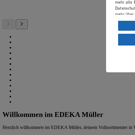
mehr alle 
Datenschut
mehr über
Verarbeit
Wenn du au
ein, dass 
einem nach
Risiko ein
Informatio
Willkommen im EDEKA Müller
Herzlich willkommen im EDEKA Müller, deinem Vollsortimenter in W