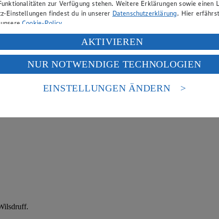
Funktionalitäten zur Verfügung stehen. Weitere Erklärungen sowie einen L
z-Einstellungen findest du in unserer
Datenschutzerklärung
. Hier erfährs
 unsere
Cookie-Policy
.
ung deiner personenbezogenen Daten in den USA durch Facebook und Yo
AKTIVIEREN
f „Aktivieren“ klickst, willigst du im Sinne des Art. 49 Abs. 1 Satz 1 lit
NUR NOTWENDIGE TECHNOLOGIEN
deine Daten in den USA verarbeitet werden. Der EuGH sieht die USA als 
 europäischen Standards nicht angemessenen Datenschutzniveau an. Es b
es Zugriffs durch US-amerikanische Behörden.
EINSTELLUNGEN ÄNDERN
nen zum Herausgeber der Seite findest du im
Impressum
ilsdruff.