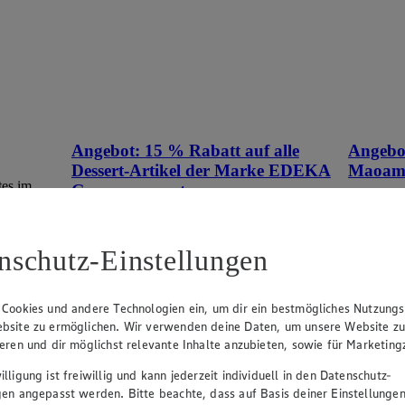
Angebot:
15 % Rabatt auf alle
Angebo
Dessert-Artikel der Marke EDEKA
Maoa
tes im
Genussmomente.
Tag
Tag
Tagespreis
Tagespreis
nschutz-Einstellungen
Produkte
Je nach Verfügbarkeit des Marktes.
 Cookies und andere Technologien ein, um dir ein bestmögliches Nutzungs
bsite zu ermöglichen. Wir verwenden deine Daten, um unsere Website z
ieren und dir möglichst relevante Inhalte anzubieten, sowie für Marketin
lligung ist freiwillig und kann jederzeit individuell in den Datenschutz-
gen angepasst werden. Bitte beachte, dass auf Basis deiner Einstellungen