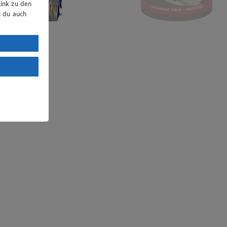
ink zu den
t du auch
uTube:
. a) DSGVO
Land mit
esteht das