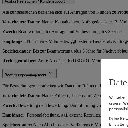
Auskunftsersuchen / Kundensupport
Auskunftsersuchen beziehen sich auf Anfragen von Kunden zu Produkt
Verarbeitete Daten:
Name, Kontaktdaten, Anfragedetails (z. B. Vorl
Zweck:
Beantwortung der Anfrage und Verbesserung des Services.
Empfänger:
Nur interne Mitarbeiter, ggf. externe Berater als Auftrags
Speicherdauer
: Bis zur Beantwortung plus 3 Jahre für Nachverfolg
Rechtsgrundlage:
Art. 6 Abs. 1 lit. b) DSGVO (Vertragserfüllung o
Bewerbungsmanagement
Date
Für Bewerbungen verarbeiten wir Daten im Rahmen des Einstellungs
Verarbeitete Daten:
Name, Adresse, Lebenslauf, Zeugnisse, Kontakt
Wir setzen
unserer We
Zweck:
Bewertung der Bewerbung, Durchführung von Vorstellungsge
personalis
Empfänger:
Personalabteilung, ggf. externe Recruiter.
Deine Einwi
Einstellun
Speicherdauer:
Nach Abschluss des Verfahrens 6 Monate (für Rechts