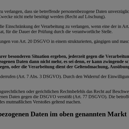
e zu verlangen, dass sie betreffende personenbezogene Daten unverzügl
n Zwecke nicht mehr benötigt werden (Recht auf Löschung).
e die Einschränkung der Verarbeitung zu verlangen, wenn eine der in 
t, für die Dauer der Prüfung durch die verantwortliche Stelle.
zungen von Art. 20 DSGVO in einem strukturierten, gängigen und masch
ihrer besonderen Situation ergeben, jederzeit gegen die Verarbei
bezogenen Daten dann nicht mehr, es sei denn, er kann zwingende 
wiegen, oder die Verarbeitung dient der Geltendmachung, Ausübu
 widerrufen (Art. 7 Abs. 3 DSGVO). Durch den Widerruf der Einwilligu
ngsrechtlichen oder gerichtlichen Rechtsbefehls das Recht auf Beschwe
zogenen Daten gegen die DSGVO verstößt (Art. 77 DSGVO). Die betroffe
ts des mutmaßlichen Verstoßes geltend machen.
nbezogenen Daten im oben genannten Markt