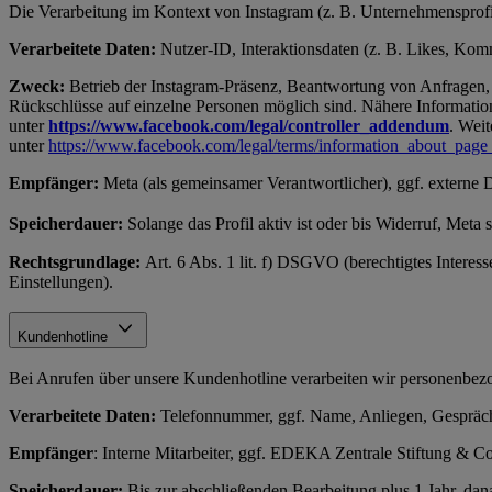
Die Verarbeitung im Kontext von Instagram (z. B. Unternehmensprofil
Verarbeitete Daten:
Nutzer-ID, Interaktionsdaten (z. B. Likes, Komme
Zweck:
Betrieb der Instagram-Präsenz, Beantwortung von Anfragen, 
Rückschlüsse auf einzelne Personen möglich sind. Nähere Information
unter
https://www.facebook.com/legal/controller_addendum
. Weit
unter
https://www.facebook.com/legal/terms/information_about_page
Empfänger:
Meta (als gemeinsamer Verantwortlicher), ggf. externe 
Speicherdauer:
Solange das Profil aktiv ist oder bis Widerruf, Meta
Rechtsgrundlage:
Art. 6 Abs. 1 lit. f) DSGVO (berechtigtes Interes
Einstellungen).
Kundenhotline
Bei Anrufen über unsere Kundenhotline verarbeiten wir personenb
Verarbeitete Daten:
Telefonnummer, ggf. Name, Anliegen, Gespräch
Empfänger
: Interne Mitarbeiter, ggf. EDEKA Zentrale Stiftung &
Speicherdauer:
Bis zur abschließenden Bearbeitung plus 1 Jahr, d