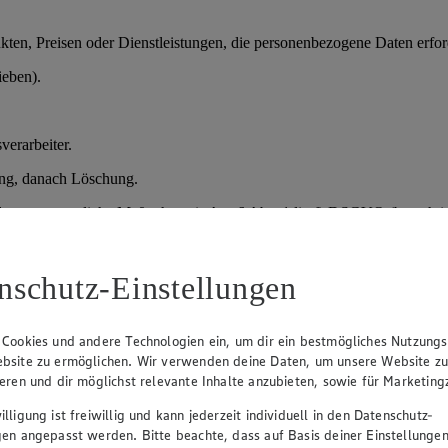
en, Preisen oder Dienstleistungen, die personenbezogene Daten erford
ieben).
verarbeiter.
ung, danach Löschung.
der vorvertragliche Maßnahmen); Art. 6 Abs. 1 lit. f) DSGVO (berechtig
nschutz-Einstellungen
prozesses.
daten, Qualifikationen.
 Cookies und andere Technologien ein, um dir ein bestmögliches Nutzungs
bsite zu ermöglichen. Wir verwenden deine Daten, um unsere Website z
sprächen und Entscheidung über Einstellung.
ieren und dir möglichst relevante Inhalte anzubieten, sowie für Marketin
lligung ist freiwillig und kann jederzeit individuell in den Datenschutz-
gen angepasst werden. Bitte beachte, dass auf Basis deiner Einstellungen
verteidigung), danach Löschung; bei Einstellung Übernahme in die Pe