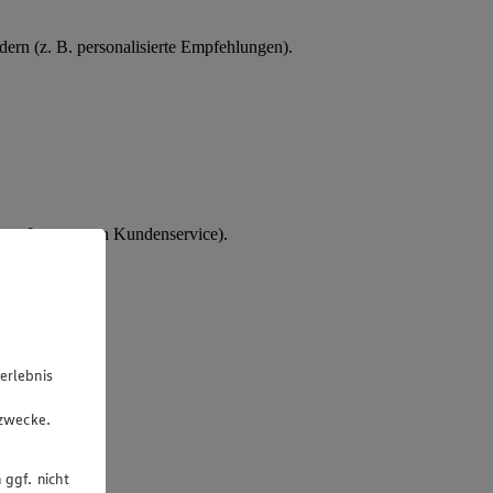
ern (z. B. personalisierte Empfehlungen).
tes Interesse an Kundenservice).
erlebnis
u
gzwecke.
 ggf. nicht
rsonalakte.