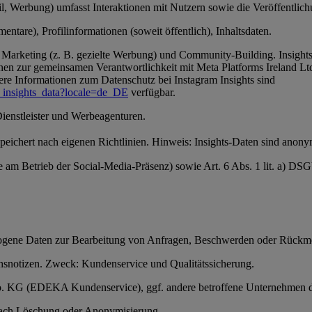
, Werbung) umfasst Interaktionen mit Nutzern sowie die Veröffentlichun
ntare), Profilinformationen (soweit öffentlich), Inhaltsdaten.
Marketing (z. B. gezielte Werbung) und Community-Building. Insights-
en zur gemeinsamen Verantwortlichkeit mit Meta Platforms Ireland Ltd
ere Informationen zum Datenschutz bei Instagram Insights sind
_insights_data?locale=de_DE
verfügbar.
Dienstleister und Werbeagenturen.
 speichert nach eigenen Richtlinien. Hinweis: Insights-Daten sind anon
se am Betrieb der Social-Media-Präsenz) sowie Art. 6 Abs. 1 lit. a) D
ezogene Daten zur Bearbeitung von Anfragen, Beschwerden oder Rückm
snotizen. Zweck: Kundenservice und Qualitätssicherung.
 Co. KG (EDEKA Kundenservice), ggf. andere betroffene Unternehmen 
anach Löschung oder Anonymisierung.