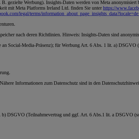
 B. gezielte Werbung). Insights-Daten werden von Meta anonymisiert be
it mit Meta Platforms Ireland Ltd. finden Sie unter
https://www.face
book.com/legal/terms/information_about_page_insights_data?locale=
enturen.
speicher nach deren Richtlinien. Hinweis: Insights-Daten sind anonymisi
se an Social-Media-Präsenz); für Werbung Art. 6 Abs. 1 lit. a) DSGVO
rung.
ähere Informationen zum Datenschutz sind in den Datenschutzhinweis
it. b) DSGVO (Teilnahmevertrag und ggf. Art. 6 Abs.1 lit. a DSGVO (sow