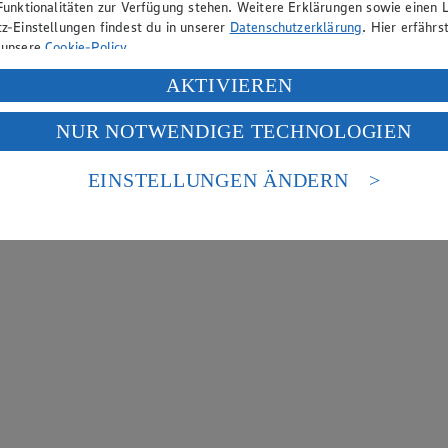
Funktionalitäten zur Verfügung stehen. Weitere Erklärungen sowie einen L
z-Einstellungen findest du in unserer
Datenschutzerklärung
. Hier erfährs
 unsere
Cookie-Policy
.
ung deiner personenbezogenen Daten in den USA durch Facebook und Yo
AKTIVIEREN
f „Aktivieren“ klickst, willigst du im Sinne des Art. 49 Abs. 1 Satz 1 lit
NUR NOTWENDIGE TECHNOLOGIEN
deine Daten in den USA verarbeitet werden. Der EuGH sieht die USA als 
 europäischen Standards nicht angemessenen Datenschutzniveau an. Es b
es Zugriffs durch US-amerikanische Behörden.
EINSTELLUNGEN ÄNDERN
nen zum Herausgeber der Seite findest du im
Impressum