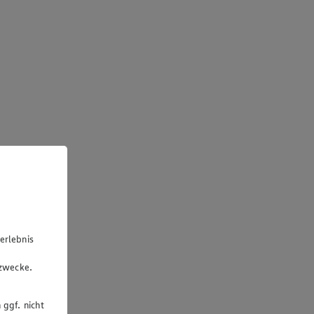
erlebnis
u
gzwecke.
 ggf. nicht