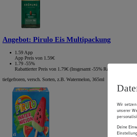
Angebot:
Pirulo Eis Multipackung
1.59
App
App Preis von 1.59€
1.79
-55%
Rabattierter Preis von 1.79€ (Insgesamt -55% Rabatt)
tiefgefroren, versch. Sorten, z.B. Watermelon, 365ml
Date
Wir setzen
unserer We
personalis
Deine Einwi
Einstellun