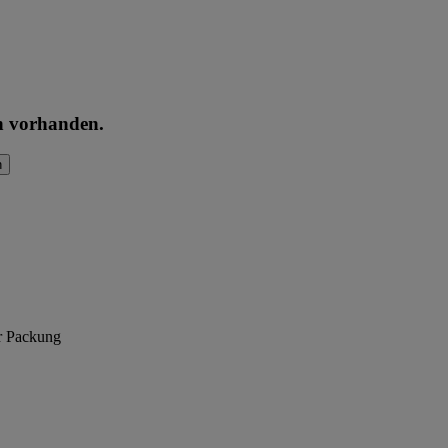
en vorhanden.
n
er Packung