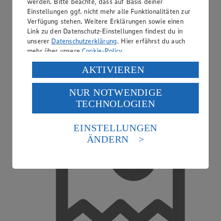
werden. Bitte beachte, dass auf Basis deiner
Einstellungen ggf. nicht mehr alle Funktionalitäten zur
Verfügung stehen. Weitere Erklärungen sowie einen
Kreditkarte akzeptiert
Link zu den Datenschutz-Einstellungen findest du in
unserer
Datenschutzerklärung
. Hier erfährst du auch
mehr über unsere
Cookie-Policy
.
Verarbeitung deiner personenbezogenen Daten in den
AKTIVIEREN
USA durch Facebook und YouTube:
NUR NOTWENDIGE
Wenn du auf „Aktivieren“ klickst, willigst du im Sinne
TECHNOLOGIEN
des Art. 49 Abs. 1 Satz 1 lit. a) DSGVO ein, dass deine
Daten in den USA verarbeitet werden. Der EuGH sieht
die USA als Land mit einem nach europäischen
EINSTELLUNGEN
Standards nicht angemessenen Datenschutzniveau an.
ÄNDERN
Es besteht das Risiko eines Zugriffs durch US-
amerikanische Behörden.
Informationen zum Herausgeber der Seite findest du
im
Impressum