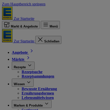
Zum Hauptbereich springen
Zur Startseite
Markt & Angebote
Menü
Zur Startseite
Schließen
Angebote
Märkte
Rezepte
Rezeptsuche
Rezeptsammlungen
Wissen
Bewusste Ernährung
Ernährungsformen
Lebensmittelwissen
Marken & Produkte