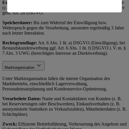
Empfänger:
Interne Marketingabteilung, ggf. externe Dienstleister
amerikanische Behörden.
(z. B. Versanddienstleister, Werbeagenturen) als Auftragsverarbeiter
gem. Art. 28 DSGVO.
Informationen zum Herausgeber der Seite findest du
im
Impressum
Speicherdauer:
Bis zum Widerruf der Einwilligung bzw.
Widerspruch gegen die Verarbeitung, ansonsten regelmäßig 3 Jahre
nach letzter Interaktion.
Rechtsgrundlage:
Art. 6 Abs. 1 lit. a) DSGVO (Einwilligung), bei
Bestandskundenwerbung ggf. Art. 6 Abs. 1 lit. f) DSGVO i. V. m. §
7 Abs. 3 UWG (berechtigtes Interesse an Direktwerbung).
Marktorganisation
Unter Marktorganisation fallen die interne Organisation des
Marktbetriebs, einschließlich Lagerverwaltung,
Personaleinsatzplanung und Kundenservice-Optimierung.
Verarbeitete Daten:
Name und Kontaktdaten von Kunden (z. B.
bei Reservierungen oder Beschwerden), Einkaufsverhalten (z. B.
anonymisierte Statistiken zu Verkaufszahlen), Mitarbeiterdaten (z. B.
Schichtpläne).
Zweck:
Effiziente Betriebsführung, Verbesserung des Angebots und