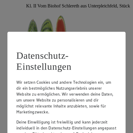
Kl. II Vom Biohof Schlereth aus Unterpleichfeld, Stück
Datenschutz-
Einstellungen
Angebot:
Gut & Günstig Mango "Omer"
Wir setzen Cookies und andere Technologien ein, um
dir ein bestmögliches Nutzungserlebnis unserer
1.29
Website zu ermöglichen. Wir verwenden deine Daten,
Festpreis von 1.29€
um unsere Website zu personalisieren und dir
aus Israel, Kl. I, Stück
möglichst relevante Inhalte anzubieten, sowie für
Marketingzwecke.
Deine Einwilligung ist freiwillig und kann jederzeit
individuell in den Datenschutz-Einstellungen angepasst