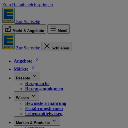
Zum Hauptbereich springen
Zur Startseite
Markt & Angebote
Menü
Zur Startseite
Schließen
Angebote
Märkte
Rezepte
Rezeptsuche
Rezeptsammlungen
Wissen
Bewusste Ernährung
Ernährungsformen
Lebensmittelwissen
Marken & Produkte