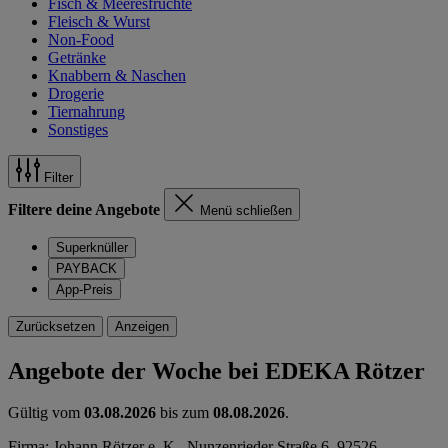
Fisch & Meeresfrüchte
Fleisch & Wurst
Non-Food
Getränke
Knabbern & Naschen
Drogerie
Tiernahrung
Sonstiges
Filter
Filtere deine Angebote
Menü schließen
Superknüller
PAYBACK
App-Preis
Zurücksetzen
Anzeigen
Angebote der Woche bei EDEKA Rötzer
Gültig vom
03.08.2026
bis zum
08.08.2026
.
Firma: Johann Rötzer e. K., Nunzenrieder Straße 6, 92526