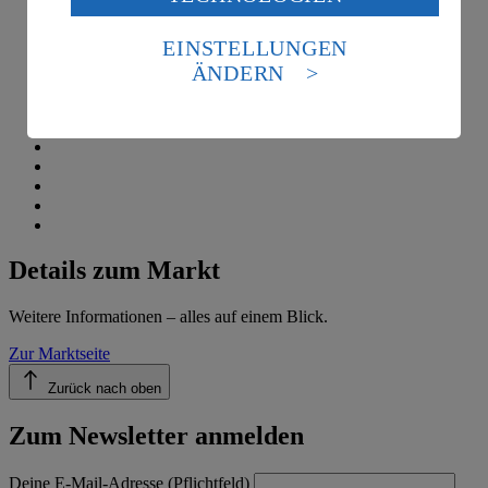
Daten in den USA verarbeitet werden. Der EuGH sieht
die USA als Land mit einem nach europäischen
EINSTELLUNGEN
Standards nicht angemessenen Datenschutzniveau an.
ÄNDERN
Es besteht das Risiko eines Zugriffs durch US-
amerikanische Behörden.
Informationen zum Herausgeber der Seite findest du
im
Impressum
Details zum Markt
Weitere Informationen – alles auf einem Blick.
Zur Marktseite
Zurück nach oben
Zum Newsletter anmelden
Deine E-Mail-Adresse (Pflichtfeld)