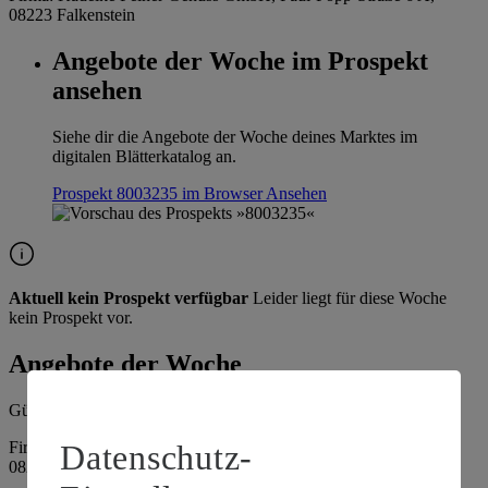
08223 Falkenstein
Angebote der Woche im Prospekt
ansehen
Siehe dir die Angebote der Woche deines Marktes im
digitalen Blätterkatalog an.
Prospekt 8003235 im Browser
Ansehen
Aktuell kein Prospekt verfügbar
Leider liegt für diese Woche
kein Prospekt vor.
Angebote der Woche
Gültig vom
03.08.2026
bis zum
08.08.2026
.
Datenschutz-
Firma: Kadelke Feiner Genuss GmbH, Paul-Popp-Straße 6 A,
08223 Falkenstein