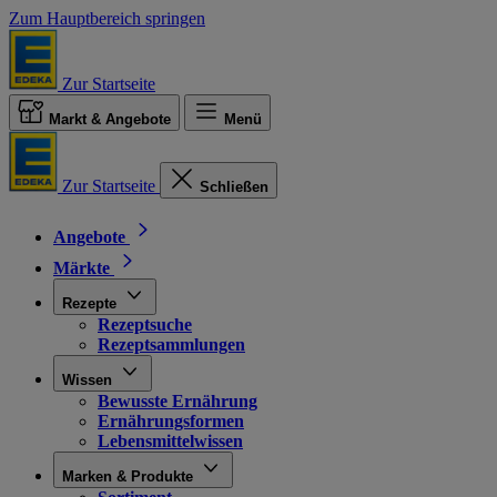
Zum Hauptbereich springen
Zur Startseite
Markt & Angebote
Menü
Zur Startseite
Schließen
Angebote
Märkte
Rezepte
Rezeptsuche
Rezeptsammlungen
Wissen
Bewusste Ernährung
Ernährungsformen
Lebensmittelwissen
Marken & Produkte