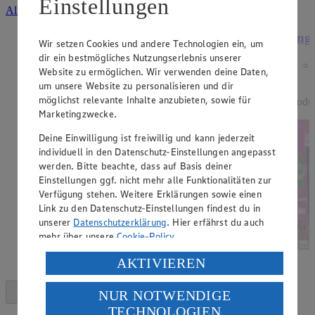
Einstellungen
Alle Angebote ansehen
Angebot:
15 % Rabatt auf alle Dessert-
Ange
Wir setzen Cookies und andere Technologien ein, um
Artikel der Marke EDEKA
dir ein bestmögliches Nutzungserlebnis unserer
Genussmomente.
Website zu ermöglichen. Wir verwenden deine Daten,
um unsere Website zu personalisieren und dir
Tagespreis
möglichst relevante Inhalte anzubieten, sowie für
Produ
Tagespreis
Marketingzwecke.
Je nach Verfügbarkeit des Marktes.
Deine Einwilligung ist freiwillig und kann jederzeit
individuell in den Datenschutz-Einstellungen angepasst
werden. Bitte beachte, dass auf Basis deiner
Einstellungen ggf. nicht mehr alle Funktionalitäten zur
Verfügung stehen. Weitere Erklärungen sowie einen
Link zu den Datenschutz-Einstellungen findest du in
unserer
Datenschutzerklärung
. Hier erfährst du auch
mehr über unsere
Cookie-Policy
.
Verarbeitung deiner personenbezogenen Daten in den
AKTIVIEREN
USA durch Facebook und YouTube:
NUR NOTWENDIGE
Wenn du auf „Aktivieren“ klickst, willigst du im Sinne
TECHNOLOGIEN
des Art. 49 Abs. 1 Satz 1 lit. a) DSGVO ein, dass deine