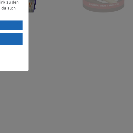
ink zu den
t du auch
uTube:
. a) DSGVO
Land mit
esteht das