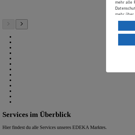
mehr alle 
Datenschut
mehr über
Verarbeit
Wenn du au
ein, dass 
einem nach
Risiko ein
Informatio
Services im Überblick
Hier findest du alle Services unseres EDEKA Marktes.