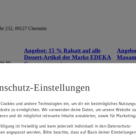
aße 232, 09127 Chemnitz
Angebot:
15 % Rabatt auf alle
Angebo
Dessert-Artikel der Marke EDEKA
Maoa
tes im
Genussmomente.
Tag
Tag
Tagespreis
Tagespreis
nschutz-Einstellungen
Produkte
Je nach Verfügbarkeit des Marktes.
 Cookies und andere Technologien ein, um dir ein bestmögliches Nutzungs
bsite zu ermöglichen. Wir verwenden deine Daten, um unsere Website z
ieren und dir möglichst relevante Inhalte anzubieten, sowie für Marketin
lligung ist freiwillig und kann jederzeit individuell in den Datenschutz-
gen angepasst werden. Bitte beachte, dass auf Basis deiner Einstellungen