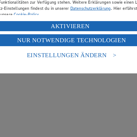
Funktionalitäten zur Verfügung stehen. Weitere Erklärungen sowie einen L
z-Einstellungen findest du in unserer
Datenschutzerklärung
. Hier erfährs
 unsere
Cookie-Policy
.
ung deiner personenbezogenen Daten in den USA durch Facebook und Yo
AKTIVIEREN
f „Aktivieren“ klickst, willigst du im Sinne des Art. 49 Abs. 1 Satz 1 lit
NUR NOTWENDIGE TECHNOLOGIEN
deine Daten in den USA verarbeitet werden. Der EuGH sieht die USA als 
 europäischen Standards nicht angemessenen Datenschutzniveau an. Es b
es Zugriffs durch US-amerikanische Behörden.
EINSTELLUNGEN ÄNDERN
nen zum Herausgeber der Seite findest du im
Impressum