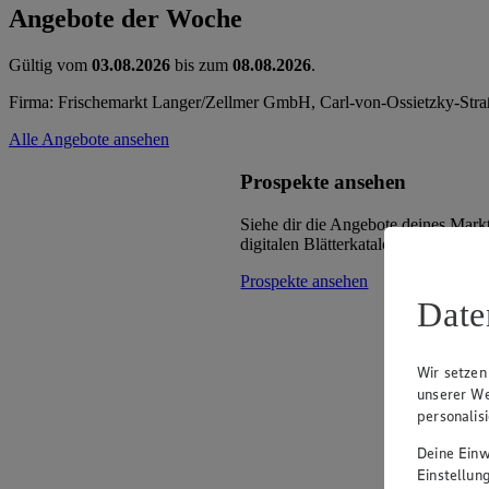
Angebote der Woche
Gültig vom
03.08.2026
bis zum
08.08.2026
.
Firma: Frischemarkt Langer/Zellmer GmbH, Carl-von-Ossietzky-Str
Alle Angebote ansehen
Prospekte ansehen
Siehe dir die Angebote deines Mark
digitalen Blätterkatalog an.
Prospekte ansehen
Date
Wir setzen
unserer We
personalis
Deine Einwi
Einstellun