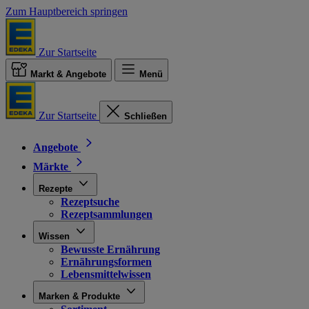
Zum Hauptbereich springen
Zur Startseite
Markt & Angebote
Menü
Zur Startseite
Schließen
Angebote
Märkte
Rezepte
Rezeptsuche
Rezeptsammlungen
Wissen
Bewusste Ernährung
Ernährungsformen
Lebensmittelwissen
Marken & Produkte