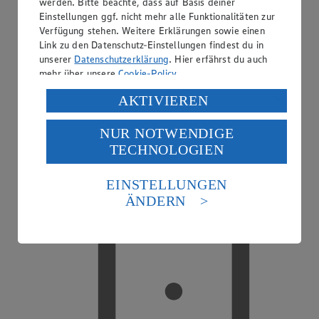
werden. Bitte beachte, dass auf Basis deiner
Einstellungen ggf. nicht mehr alle Funktionalitäten zur
Verfügung stehen. Weitere Erklärungen sowie einen
Link zu den Datenschutz-Einstellungen findest du in
EDEKA smart
unserer
Datenschutzerklärung
. Hier erfährst du auch
mehr über unsere
Cookie-Policy
.
Verarbeitung deiner personenbezogenen Daten in den
AKTIVIEREN
USA durch Facebook und YouTube:
NUR NOTWENDIGE
Wenn du auf „Aktivieren“ klickst, willigst du im Sinne
TECHNOLOGIEN
des Art. 49 Abs. 1 Satz 1 lit. a) DSGVO ein, dass deine
Daten in den USA verarbeitet werden. Der EuGH sieht
die USA als Land mit einem nach europäischen
EINSTELLUNGEN
Standards nicht angemessenen Datenschutzniveau an.
ÄNDERN
Es besteht das Risiko eines Zugriffs durch US-
amerikanische Behörden.
Informationen zum Herausgeber der Seite findest du
im
Impressum