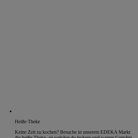
Heiße Theke
Keine Zeit zu kochen? Besuche in unserem EDEKA Markt
die heiße Theke, an welcher du leckere und warme Gerichte