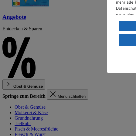
mehr alle 
Datenschut
mehr über
Angebote
Verarbeit
Entdecken & Sparen
Wenn du au
ein, dass 
einem nach
Risiko ein
Informatio
Obst & Gemüse
Springe zum Bereich
Menü schließen
Obst & Gemüse
Molkerei & Käse
Grundnahrung
Tiefkühl
Fisch & Meeresfrüchte
Fleisch & Wurst