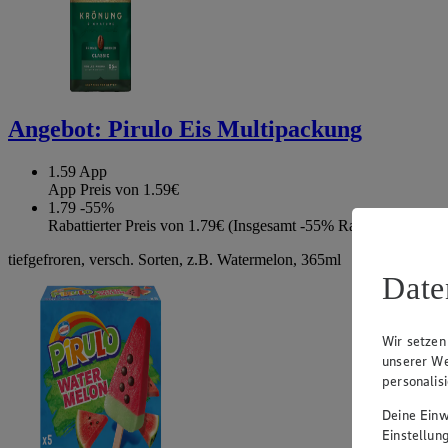
Angebot:
Pirulo Eis Multipackung
1.59
App
App Preis von 1.59€
1.79
-55%
Rabattierter Preis von 1.79€ (Insgesamt -55% Rabatt)
tiefgefroren, versch. Sorten, z.B. Watermelon, 365ml
Date
Wir setzen
unserer We
personalis
Deine Einwi
Einstellun