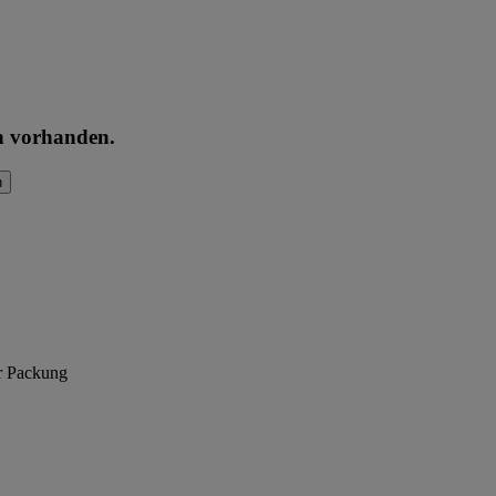
en vorhanden.
n
er Packung