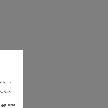
erlebnis
u
gzwecke.
 ggf. nicht