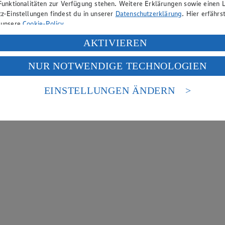
Funktionalitäten zur Verfügung stehen. Weitere Erklärungen sowie einen L
z-Einstellungen findest du in unserer
Datenschutzerklärung
. Hier erfährs
 unsere
Cookie-Policy
.
ung deiner personenbezogenen Daten in den USA durch Facebook und Yo
AKTIVIEREN
f „Aktivieren“ klickst, willigst du im Sinne des Art. 49 Abs. 1 Satz 1 lit
NUR NOTWENDIGE TECHNOLOGIEN
deine Daten in den USA verarbeitet werden. Der EuGH sieht die USA als 
 europäischen Standards nicht angemessenen Datenschutzniveau an. Es b
es Zugriffs durch US-amerikanische Behörden.
EINSTELLUNGEN ÄNDERN
nen zum Herausgeber der Seite findest du im
Impressum