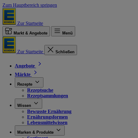
Zum Hauptbereich springen
Zur Startseite
Markt & Angebote
Menü
Zur Startseite
Schließen
Angebote
Märkte
Rezepte
Rezeptsuche
Rezeptsammlungen
Wissen
Bewusste Ernährung
Ernährungsformen
Lebensmittelwissen
Marken & Produkte